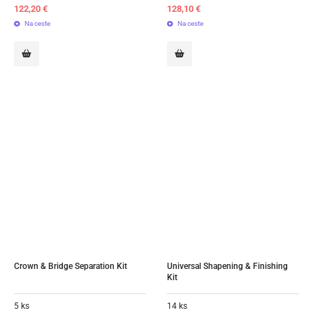
122,20
€
128,10
€
Na ceste
Na ceste
Crown & Bridge Separation Kit
Universal Shapening & Finishing 
Kit
5 ks
14 ks