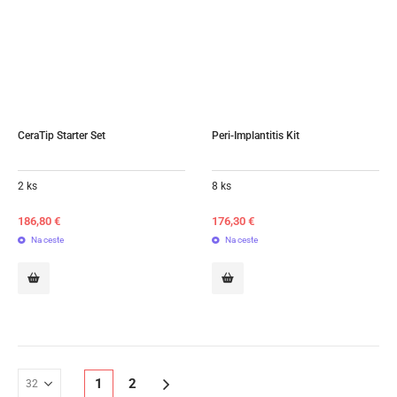
CeraTip Starter Set
Peri-Implantitis Kit
2 ks
8 ks
186,80
€
176,30
€
Na ceste
Na ceste
1
2