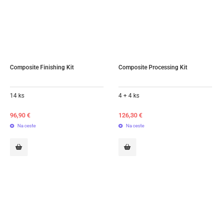
Composite Finishing Kit
Composite Processing Kit
14 ks
4 + 4 ks
96,90
€
126,30
€
Na ceste
Na ceste