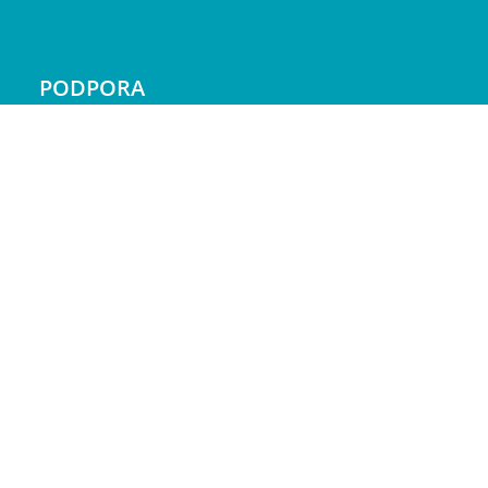
PODPORA
Doprava a platba
Reklamácie
Servis