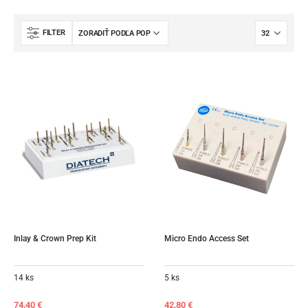
FILTER
Inlay & Crown Prep Kit
Micro Endo Access Set
14 ks
5 ks
74,40
€
42,80
€