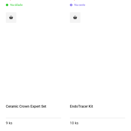
Na sklade
Na ceste
Ceramic Crown Expert Set
EndoTracer Kit
9 ks
10 ks