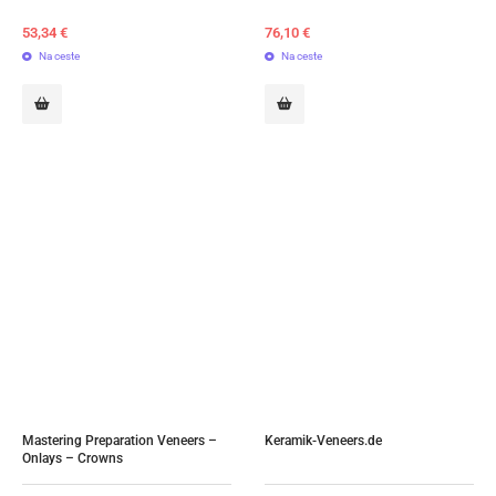
53,34
€
76,10
€
Na ceste
Na ceste
Mastering Preparation Veneers – 
Keramik-Veneers.de
Onlays – Crowns