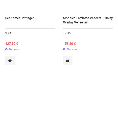
Set Komet Göttingen
Modified Laminate Veneers – Onlay 
Overlay Veneerlay
9 ks
19 ks
127,80
€
158,30
€
Na ceste
Na ceste