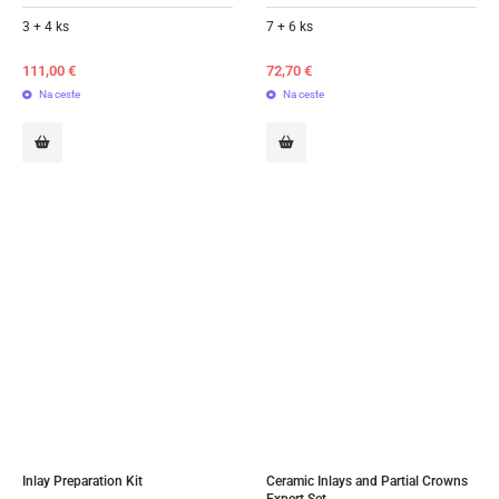
3 + 4 ks
7 + 6 ks
111,00
€
72,70
€
Na ceste
Na ceste
Inlay Preparation Kit
Ceramic Inlays and Partial Crowns 
Expert Set