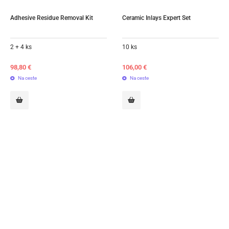
Adhesive Residue Removal Kit
Ceramic Inlays Expert Set
2 + 4 ks
10 ks
98,80
€
106,00
€
Na ceste
Na ceste