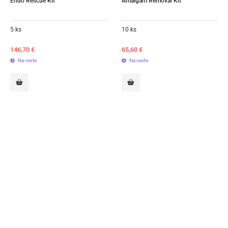
Endo Rescue Kit
Amalgam Removal Kit
5 ks
10 ks
146,70
€
65,60
€
Na ceste
Na ceste