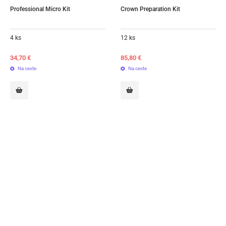
Professional Micro Kit
Crown Preparation Kit
4 ks
12 ks
34,70
€
85,80
€
Na ceste
Na ceste