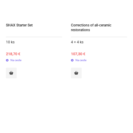
SHAX Starter Set
Corrections of all-ceramic 
restorations
10 ks
4 + 4 ks
218,70
€
107,30
€
Na ceste
Na ceste