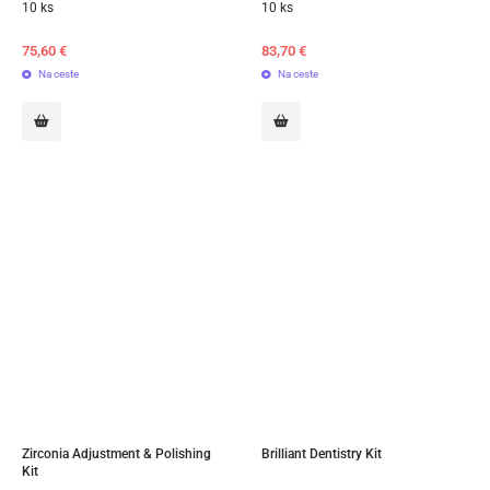
10 ks
10 ks
75,60
€
83,70
€
Na ceste
Na ceste
Zirconia Adjustment & Polishing 
Brilliant Dentistry Kit
Kit