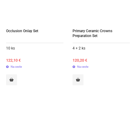
Occlusion Onlay Set
Primary Ceramic Crowns 
Preparation Set
10 ks
4 + 2 ks
122,10
€
120,20
€
Na ceste
Na ceste