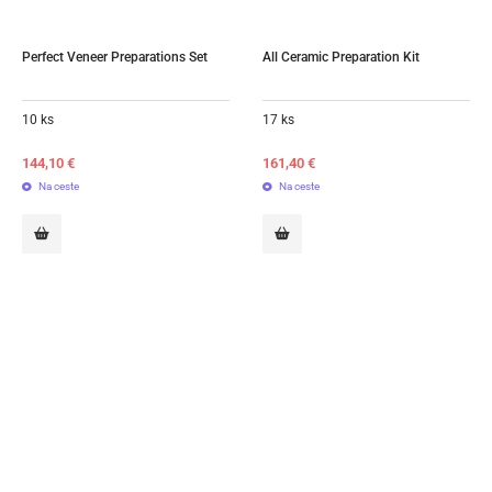
Perfect Veneer Preparations Set
All Ceramic Preparation Kit
10 ks
17 ks
144,10
€
161,40
€
Na ceste
Na ceste