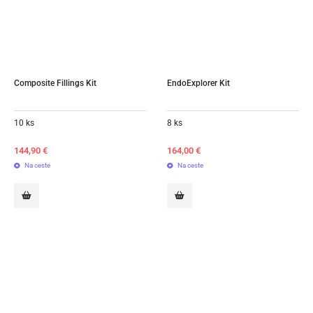
Composite Fillings Kit
EndoExplorer Kit
10 ks
8 ks
144,90
€
164,00
€
Na ceste
Na ceste