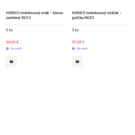
HORICO tvrdokovový vrták – kónus 
HORICO tvrdokovový vrtáček – 
zaoblený ISO12
gulička ISO23
5 ks
5 ks
30,20
€
57,20
€
Na ceste
Na ceste