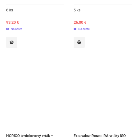
6 ks
5 ks
93,20
€
26,00
€
Na ceste
Na ceste
HORICO tvrdokovový vrták – 
Excavabur Round RA vrtáky ISO 