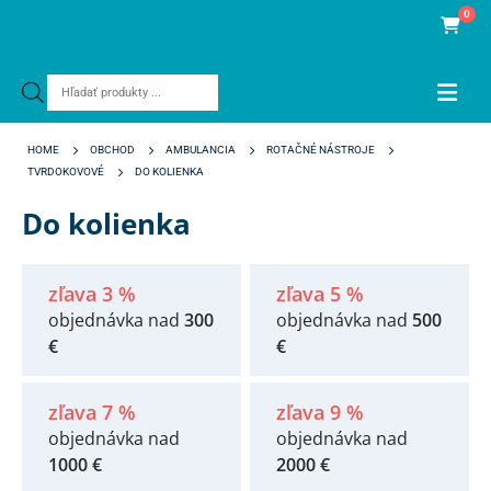
0
Products
search
HOME
OBCHOD
AMBULANCIA
ROTAČNÉ NÁSTROJE
TVRDOKOVOVÉ
DO KOLIENKA
Do kolienka
zľava 3 %
zľava 5 %
objednávka nad
300
objednávka nad
500
€
€
zľava 7 %
zľava 9 %
objednávka nad
objednávka nad
1000 €
2000 €