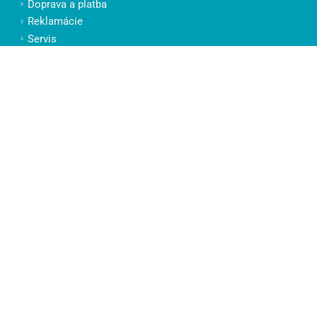
Doprava a platba
Reklamácie
Servis
KONTAKTY
Jarident, s.r.o.