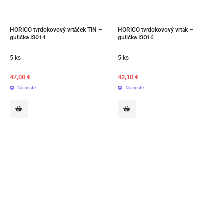
HORICO tvrdokovový vrtáček TiN – 
HORICO tvrdokovový vrták – 
gulička ISO14
gulička ISO16
5 ks
5 ks
47,00
€
42,10
€
Na ceste
Na ceste