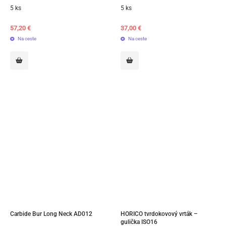
5 ks
5 ks
57,20
€
37,00
€
Na ceste
Na ceste
Carbide Bur Long Neck AD012
HORICO tvrdokovový vrták – 
gulička ISO16