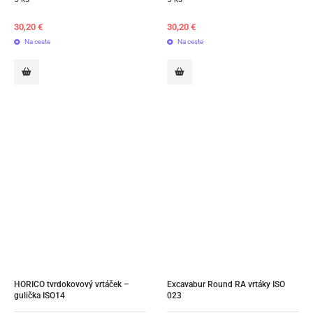
30,20
€
30,20
€
Na ceste
Na ceste
HORICO tvrdokovový vrtáček – 
Excavabur Round RA vrtáky ISO 
gulička ISO14
023