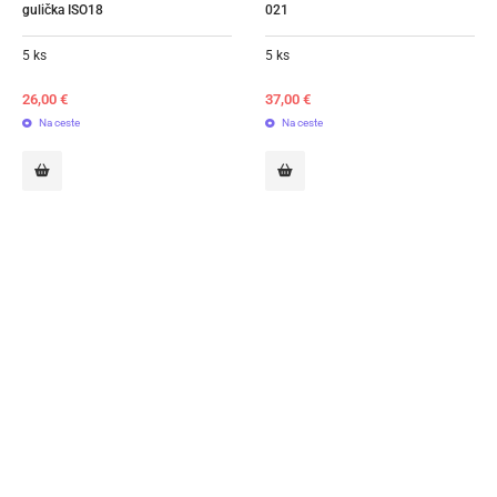
gulička ISO18
021
5 ks
5 ks
26,00
€
37,00
€
Na ceste
Na ceste