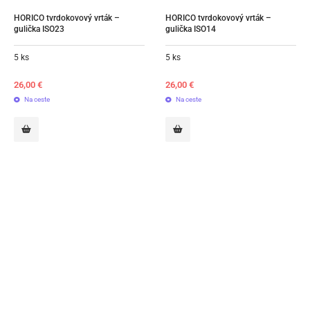
HORICO tvrdokovový vrták – 
HORICO tvrdokovový vrták – 
gulička ISO23
gulička ISO14
5 ks
5 ks
26,00
€
26,00
€
Na ceste
Na ceste