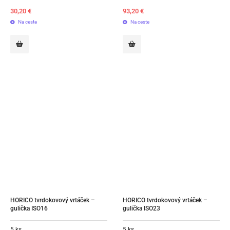
30,20
€
93,20
€
Na ceste
Na ceste
HORICO tvrdokovový vrtáček – 
HORICO tvrdokovový vrtáček – 
gulička ISO16
gulička ISO23
5 ks
5 ks