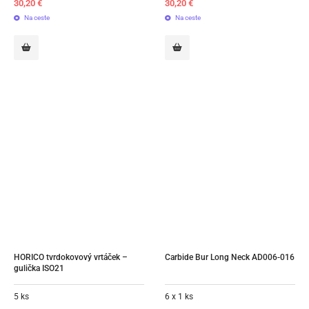
30,20
€
30,20
€
Na ceste
Na ceste
HORICO tvrdokovový vrtáček – 
Carbide Bur Long Neck AD006-016
gulička ISO21
5 ks
6 x 1 ks