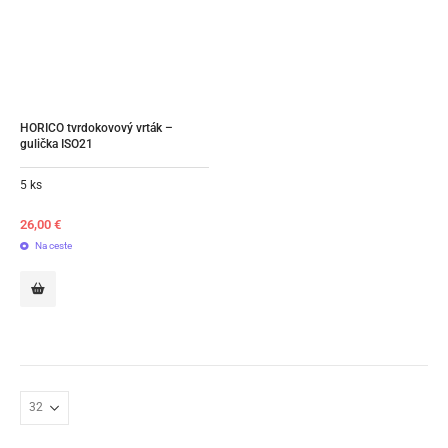
HORICO tvrdokovový vrták – 
gulička ISO21
5 ks
26,00
€
Na ceste