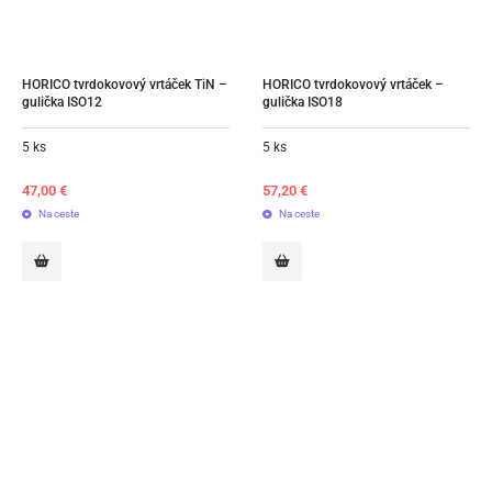
HORICO tvrdokovový vrtáček TiN – 
HORICO tvrdokovový vrtáček – 
gulička ISO12
gulička ISO18
5 ks
5 ks
47,00
€
57,20
€
Na ceste
Na ceste