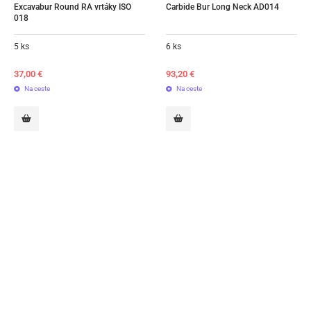
Excavabur Round RA vrtáky ISO 
Carbide Bur Long Neck AD014
018
5 ks
6 ks
37,00
€
93,20
€
Na ceste
Na ceste