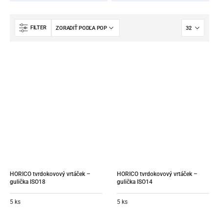
FILTER
HORICO tvrdokovový vrtáček – 
HORICO tvrdokovový vrtáček – 
gulička ISO18
gulička ISO14
5 ks
5 ks