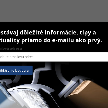
stávaj dôležité informácie, tipy a
tuality priamo do e-mailu ako prvý.
ilová adresa
 Liquid
Mira-2-Ton Tablets
Mira-2-
rihlásenie k odberu
250 ks
250 ks
41,90
€
59,00
e
Na sklade
Na sk
AŤ DO KOŠÍKA
PRIDAŤ DO KOŠÍKA
P