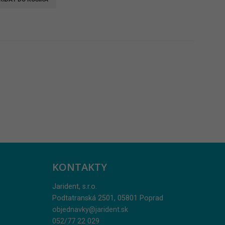
KONTAKTY
Jarident, s.r.o.
Podtatranská 2501, 05801 Poprad
objednavky@jarident.sk
052/77 22 029