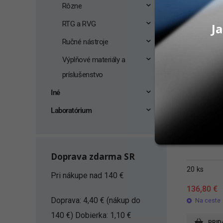
Rôzne
RTG a RVG
Ja
Ručné nástroje
Výplňové materiály a
príslušenstvo
Iné
Laboratórium
Saliva-Che
Doprava zdarma SR
20 ks
Pri nákupe nad 140 €
136,80
€
Doprava: 4,40 € (nákup do
Na ceste
140 €) Dobierka: 1,10 €
PRID