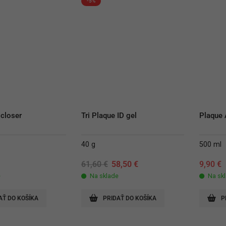
-5%
scloser
Tri Plaque ID gel
Plaque 
40 g
500 ml
Original
Current
61,60
€
58,50
€
9,90
€
price
price
e
Na sklade
Na sk
was:
is:
61,60 €.
58,50 €.
AŤ DO KOŠÍKA
PRIDAŤ DO KOŠÍKA
P