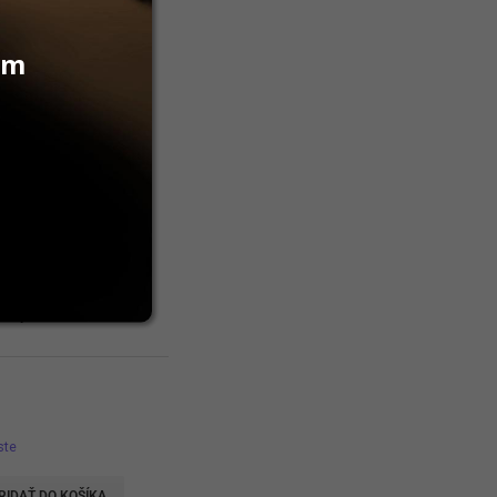
vám
plaque 3%
ste
RIDAŤ DO KOŠÍKA