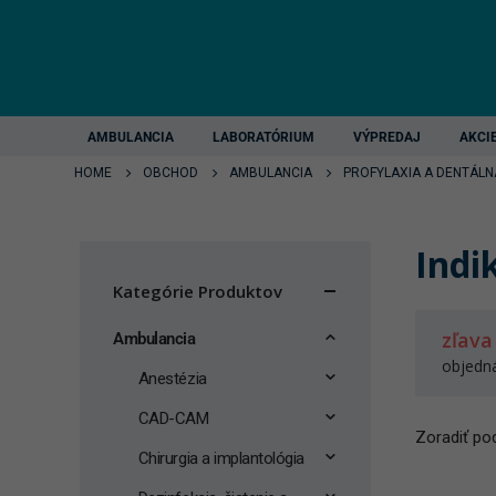
AMBULANCIA
LABORATÓRIUM
VÝPREDAJ
AKCI
HOME
OBCHOD
AMBULANCIA
PROFYLAXIA A DENTÁLN
Indi
Kategórie Produktov
zľava
Ambulancia
objedn
Anestézia
CAD-CAM
Zoradiť pod
Chirurgia a implantológia