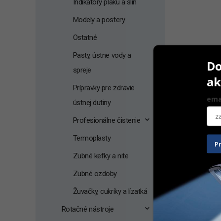
Indikátory plaku a slín
Modely a postery
Ostatné
Pasty, ústne vody a
Do
spreje
ak
Prípravky pre zdravie
ema
ústnej dutiny
Profesionálne čistenie
Mira-2-Ton
Termoplasty
P
60 ml
Zubné kefky a nite
Zubné ozdoby
18,30
€
Na sklad
Žuvačky, cukríky a lízatká
PRID
Rotačné nástroje