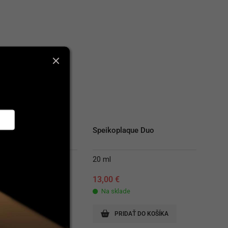
Ton Pellets
Speikoplaque Duo
20 ml
€
13,00
€
lade
Na sklade
RIDAŤ DO KOŠÍKA
PRIDAŤ DO KOŠÍKA