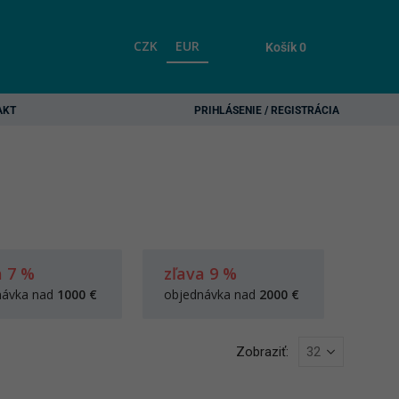
CZK
EUR
Košík
0
AKT
PRIHLÁSENIE / REGISTRÁCIA
a 7 %
zľava 9 %
návka nad
1000 €
objednávka nad
2000 €
Zobraziť: