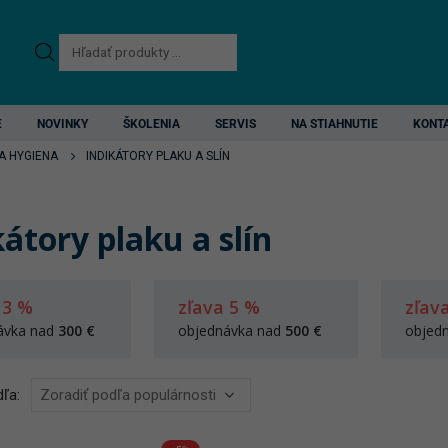
Products
search
E
NOVINKY
ŠKOLENIA
SERVIS
NA STIAHNUTIE
KONT
A HYGIENA
INDIKÁTORY PLAKU A SLÍN
kátory plaku a slín
 3 %
zľava 5 %
zľav
ávka nad
300 €
objednávka nad
500 €
objed
ľa: