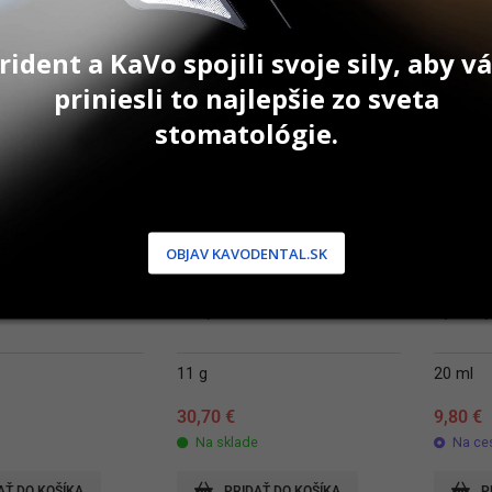
rident a KaVo spojili svoje sily, aby 
priniesli to najlepšie zo sveta
stomatológie.
OBJAV KAVODENTAL.SK
ck Buffer
Plaque Test
Speiko
11 g
20 ml
30,70
€
9,80
€
Na sklade
Na ce
AŤ DO KOŠÍKA
PRIDAŤ DO KOŠÍKA
P