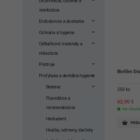
Dezinfekcia, čistenie a
sterilizácia
Endodoncia a dostavba
Ochrana a hygiena
Odtlačkové materiály a
rebazácia
Prístroje
Biofilm Di
Profylaxia a dentálna hygiena
Bielenie
250 ks
Fluoridácia a
62,90
€
remineralizácia
Na sklad
Herbadent
PRID
Hračky, odmeny, darčeky