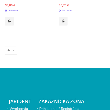
33,80
€
35,70
€
Na ceste
Na ceste
JARIDENT
ZÁKAZNÍCKA ZÓNA
Výrobcovia
Prihlásenie / Registrácia