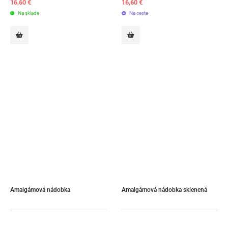
16,60
€
16,60
€
Na sklade
Na ceste
Amalgámová nádobka
Amalgámová nádobka sklenená