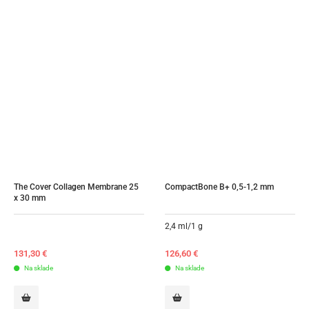
The Cover Collagen Membrane 25 
CompactBone B+ 0,5-1,2 mm
x 30 mm
2,4 ml/1 g
131,30
€
126,60
€
Na sklade
Na sklade