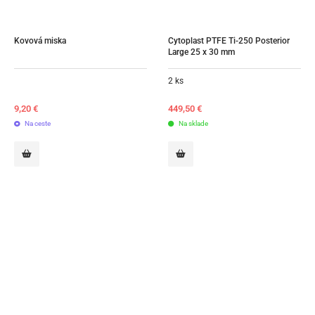
Kovová miska
Cytoplast PTFE Ti-250 Posterior 
Large 25 x 30 mm
2 ks
9,20
€
449,50
€
Na ceste
Na sklade