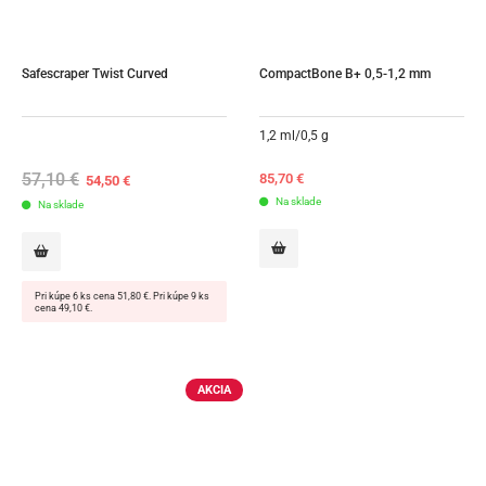
Safescraper Twist Curved
CompactBone B+ 0,5-1,2 mm
1,2 ml/0,5 g
57,10
€
Original
Current
85,70
€
54,50
€
price
price
Na sklade
Na sklade
was:
is:
57,10 €.
54,50 €.
Pri kúpe 6 ks cena 51,80 €. Pri kúpe 9 ks
cena 49,10 €.
AKCIA