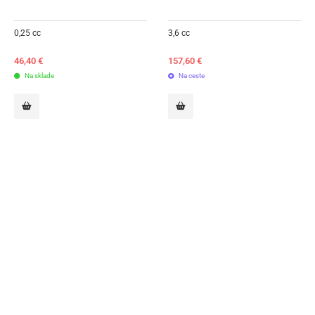
0,25 cc
3,6 cc
46,40
€
157,60
€
Na sklade
Na ceste