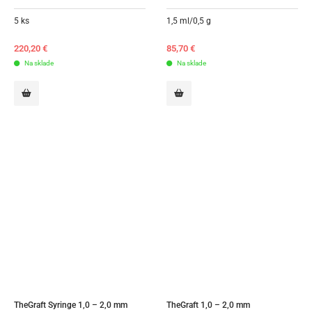
5 ks
1,5 ml/0,5 g
220,20
€
85,70
€
Na sklade
Na sklade
TheGraft Syringe 1,0 – 2,0 mm
TheGraft 1,0 – 2,0 mm