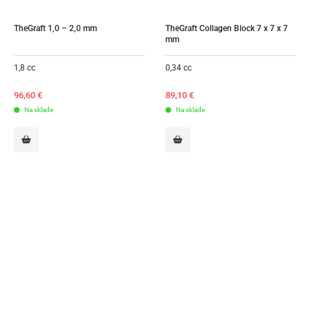
TheGraft 1,0 – 2,0 mm
TheGraft Collagen Block 7 x 7 x 7 
mm
1,8 cc
0,34 cc
96,60
€
89,10
€
Na sklade
Na sklade