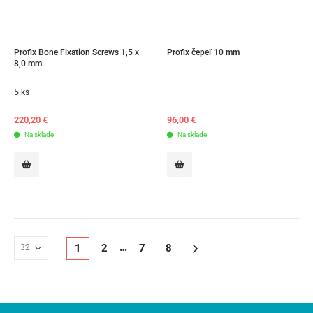
Profix Bone Fixation Screws 1,5 x 
Profix čepeľ 10 mm
8,0 mm
5 ks
220,20
€
96,00
€
Na sklade
Na sklade
…
1
2
7
8