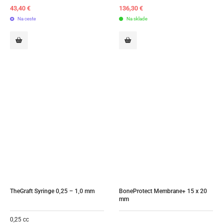
43,40
€
136,30
€
Na ceste
Na sklade
TheGraft Syringe 0,25 – 1,0 mm
BoneProtect Membrane+ 15 x 20 
mm
0,25 cc