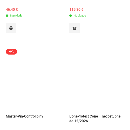
46,40
€
115,30
€
Na sklade
Na sklade
-9%
Master-Pin-Control piny
BoneProtect Cone – nedostupné 
do 12/2026