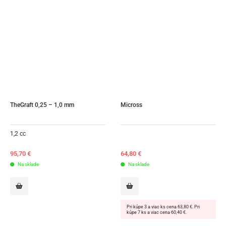
TheGraft 0,25 – 1,0 mm
Micross
1,2 cc
95,70
€
64,80
€
Na sklade
Na sklade
Pri kúpe 3 a viac ks cena 63,80 €. Pri
kúpe 7 ks a viac cena 60,40 €.