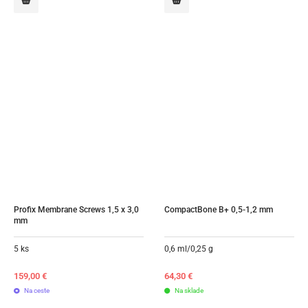
Profix Membrane Screws 1,5 x 3,0 
CompactBone B+ 0,5-1,2 mm
mm
5 ks
0,6 ml/0,25 g
159,00
€
64,30
€
Na ceste
Na sklade