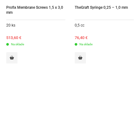
Profix Membrane Screws 1,5 x 3,0 
TheGraft Syringe 0,25 – 1,0 mm
mm
20 ks
0,5 cc
513,60
€
76,40
€
Na sklade
Na sklade