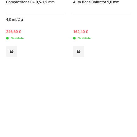
CompactBone B+ 0,5-1,2 mm
Auto Bone Collector 5,0 mm
4,8 ml/2 g
246,60
€
162,40
€
Na sklade
Na sklade