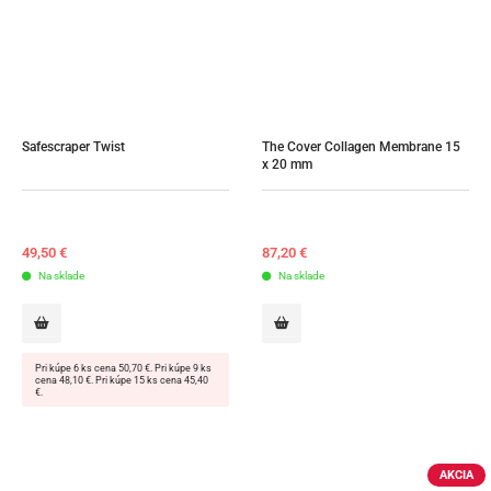
Safescraper Twist
The Cover Collagen Membrane 15 
x 20 mm
49,50
€
87,20
€
Na sklade
Na sklade
Pri kúpe 6 ks cena 50,70 €. Pri kúpe 9 ks
cena 48,10 €. Pri kúpe 15 ks cena 45,40
€.
AKCIA