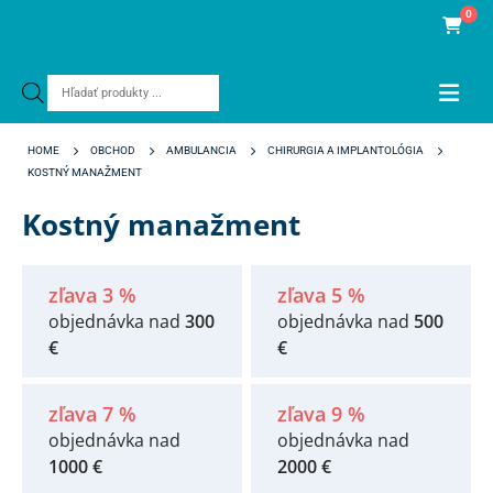
0
Products
search
HOME
OBCHOD
AMBULANCIA
CHIRURGIA A IMPLANTOLÓGIA
KOSTNÝ MANAŽMENT
Kostný manažment
zľava 3 %
zľava 5 %
objednávka nad
300
objednávka nad
500
€
€
zľava 7 %
zľava 9 %
objednávka nad
objednávka nad
1000 €
2000 €