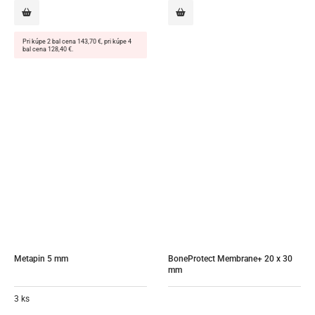
Pri kúpe 2 bal cena 143,70 €, pri kúpe 4
bal cena 128,40 €.
Metapin 5 mm
BoneProtect Membrane+ 20 x 30 
mm
3 ks