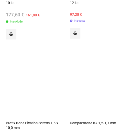
10 ks
12 ks
177,60
€
Original
Current
97,20
€
161,80
€
price
price
Na ceste
Na sklade
was:
is:
177,60 €.
161,80 €.
Profix Bone Fixation Screws 1,5 x 
CompactBone B+ 1,2-1,7 mm
10,0 mm