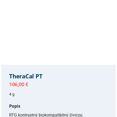
TheraCal PT
106,00
€
4 g
Popis
RTG kontrastný biokompatibilný živicou