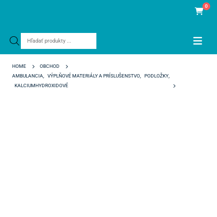
0
Products
search
HOME
OBCHOD
AMBULANCIA
,
VÝPLŇOVÉ MATERIÁLY A PRÍSLUŠENSTVO
,
PODLOŽKY
,
KALCIUMHYDROXIDOVÉ
THERACAL PT