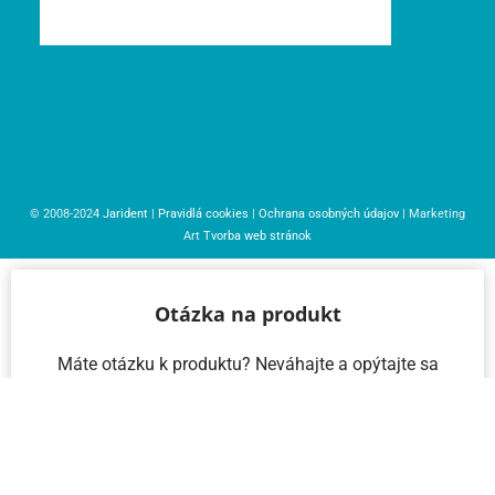
© 2008-2024
Jarident
|
Pravidlá cookies
|
Ochrana osobných údajov
| Marketing
Art
Tvorba web stránok
Otázka na produkt
Máte otázku k produktu? Neváhajte a opýtajte sa
nás – radi vám pomôžeme!
Meno a priezvisko