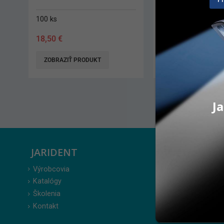
100 ks
2 x 2 g
18,50
€
35,00
€
ZOBRAZIŤ PRODUKT
PRIDAŤ DO KO
Ja
JARIDENT
ZÁKAZ
Výrobcovia
Prihlásenie
Katalógy
Moje obje
Školenia
Obľúbené 
Kontakt
Zabudnuté
Obchodné