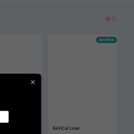
NOVINKA
LC
ReViCal Liner