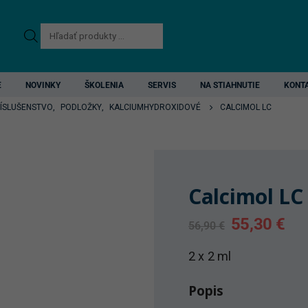
Products
search
E
NOVINKY
ŠKOLENIA
SERVIS
NA STIAHNUTIE
KONT
RÍSLUŠENSTVO
,
PODLOŽKY
,
KALCIUMHYDROXIDOVÉ
CALCIMOL LC
Calcimol LC
Original
Cur
55,30
€
56,90
€
price
pri
was:
is:
2 x 2 ml
56,90 €.
55,
Popis