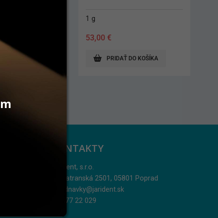
1 g
53,00
€
AŤ DO KOŠÍKA
PRIDAŤ DO KOŠÍKA
vám
KONTAKTY
Jarident, s.r.o.
Podtatranská 2501, 05801 Poprad
objednavky@jarident.sk
052/77 22 029