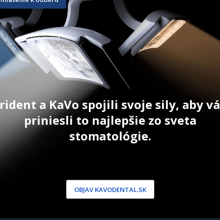
2 x 2 ml
1 g
62,40
€
45,40
€
ŠÍKA
PRIDAŤ DO KOŠÍKA
PRID
rident a KaVo spojili svoje sily, aby 
priniesli to najlepšie zo sveta
stomatológie.
NÍCKA ZÓNA
PODPORA
 / Registrácia
Doprava a platba
dnávky
Reklamácie
OBJAV KAVODENTAL.SK
produkty
Servis
 heslo
 podmienky