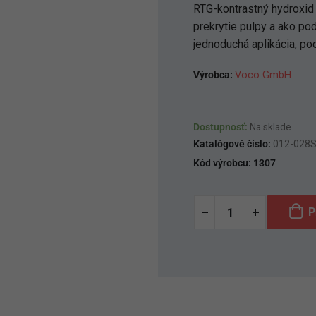
RTG-kontrastný hydroxid
prekrytie pulpy a ako po
jednoduchá aplikácia, p
Výrobca:
Voco GmbH
Dostupnosť:
Na sklade
Katalógové číslo:
012-028
Kód výrobcu:
1307
P