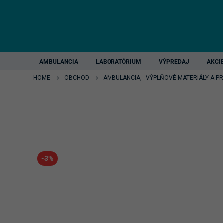
AMBULANCIA
LABORATÓRIUM
VÝPREDAJ
AKCI
HOME
OBCHOD
AMBULANCIA
,
VÝPLŇOVÉ MATERIÁLY A P
-3%