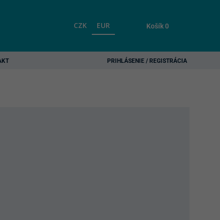
CZK
EUR
Košík
0
AKT
PRIHLÁSENIE / REGISTRÁCIA
rent
ce
30 €.