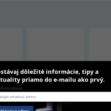
stávaj dôležité informácie, tipy a
tuality priamo do e-mailu ako prvý.
ilová adresa
Supraliner Photo
TheraCal 
rihlásenie k odberu