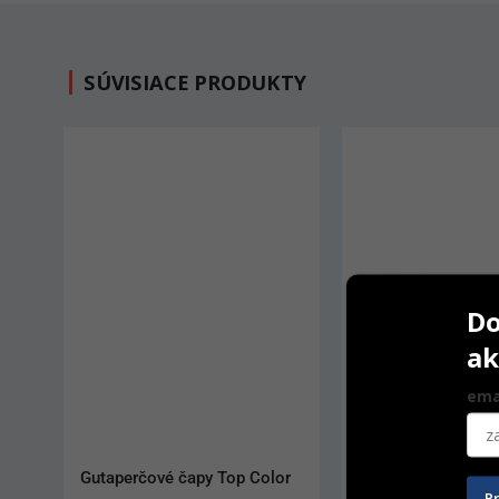
SÚVISIACE PRODUKTY
Do
ak
ema
Gutaperčové čapy Top Color
Biner LC
P