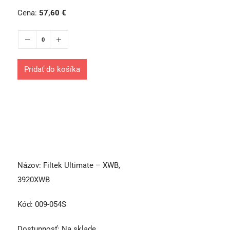
Cena:
57,60
€
Pridať do košíka
Názov:
Filtek Ultimate – XWB,
3920XWB
Kód:
009-054S
Dostupnosť:
Na sklade