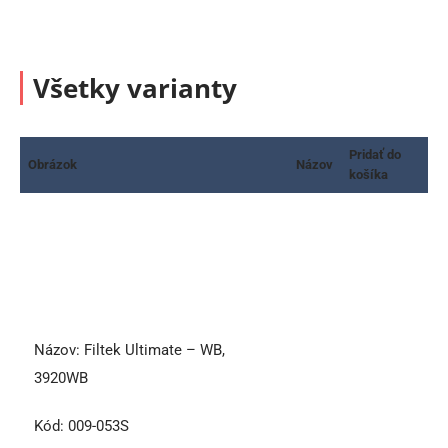
Všetky varianty
Pridať do
Obrázok
Názov
košíka
Názov:
Filtek Ultimate – WB,
3920WB
Kód:
009-053S