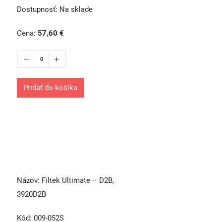
Dostupnosť:
Na sklade
Cena:
57,60
€
Pridať do košíka
Názov:
Filtek Ultimate – D2B,
3920D2B
Kód:
009-052S