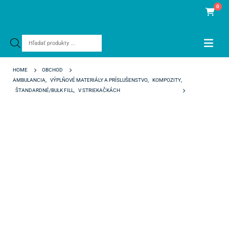
0
Products
search
HOME
OBCHOD
AMBULANCIA
,
VÝPLŇOVÉ MATERIÁLY A PRÍSLUŠENSTVO
,
KOMPOZITY
,
ŠTANDARDNÉ/BULK FILL
,
V STRIEKAČKÁCH
FILTEK ULTIMATE