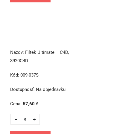
Názov:
Filtek Ultimate – C4D,
3920C4D
Kód:
009-037S
Dostupnosť:
Na objednávku
Cena:
57,60
€