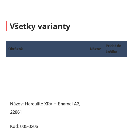
Všetky varianty
Pridať do
Obrázok
Názov
košíka
Názov:
Herculite XRV – Enamel A3,
22861
Kód:
005-020S