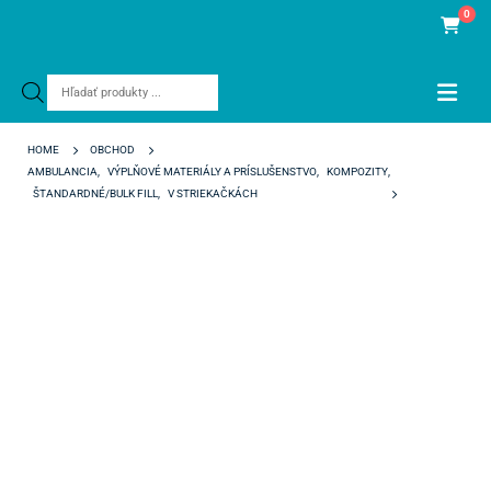
0
Products
search
HOME
OBCHOD
AMBULANCIA
,
VÝPLŇOVÉ MATERIÁLY A PRÍSLUŠENSTVO
,
KOMPOZITY
,
ŠTANDARDNÉ/BULK FILL
,
V STRIEKAČKÁCH
HERCULITE XRV