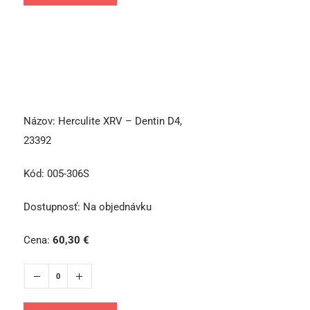
Názov:
Herculite XRV – Dentin D4,
23392
Kód:
005-306S
Dostupnosť:
Na objednávku
Cena:
60,30
€