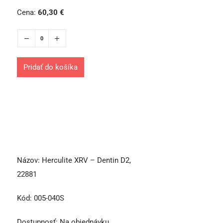
Cena:
60,30
€
Pridať do košíka
Názov:
Herculite XRV – Dentin D2,
22881
Kód:
005-040S
Dostupnosť:
Na objednávku