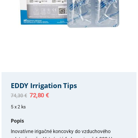
EDDY Irrigation Tips
Original
Current
72,80
€
74,30
€
price
price
was:
is:
5 x 2 ks
74,30 €.
72,80 €.
Popis
Inovatívne irigačné koncovky do vzduchového