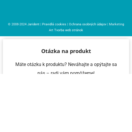
© 2008-2024
Jarident
|
Pravidlá cookies
|
Ochrana osobných údajov
| Marketing
Art
Tvorba web stránok
Otázka na produkt
Máte otázku k produktu? Neváhajte a opýtajte sa
nás – radi vám pomôžeme!
Meno a priezvisko
Email
Telefón