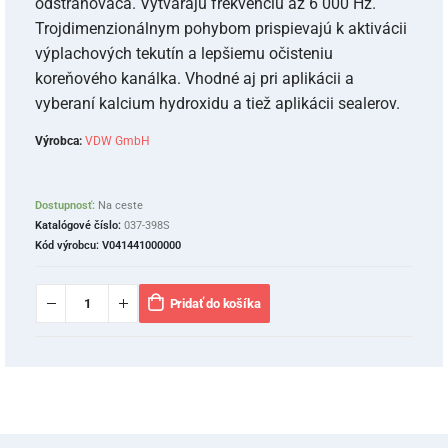
odstraňovača. Vytvárajú frekvenciu až 6 000 Hz.
Trojdimenzionálnym pohybom prispievajú k aktivácii
výplachových tekutín a lepšiemu očisteniu
koreňového kanálka. Vhodné aj pri aplikácii a
vyberaní kalcium hydroxidu a tiež aplikácii sealerov.
Výrobca:
VDW GmbH
Dostupnosť:
Na ceste
Katalógové číslo:
037-398S
Kód výrobcu:
V041441000000
Pridať do košíka