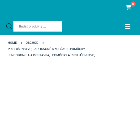
0
Products
search
HOME
OBCHOD
PRÍSLUŠENSTVO
,
APLIKAČNÉ A MIEŠACIE POMÔCKY
,
ENDODONCIA A DOSTAVBA
,
POMÔCKY A PRÍSLUŠENSTVO
,
AMBULANCIA
,
VÝPLŇOVÉ MATERIÁLY A PRÍSLUŠENSTVO
MIEŠACIE KONCOVKY RÔZNE