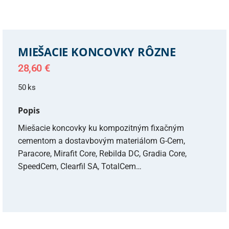
MIEŠACIE KONCOVKY RÔZNE
28,60
€
50 ks
Popis
Miešacie koncovky ku kompozitným fixačným
cementom a dostavbovým materiálom G-Cem,
Paracore, Mirafit Core, Rebilda DC, Gradia Core,
SpeedCem, Clearfil SA, TotalCem…