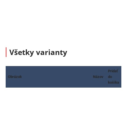
Všetky varianty
Pridať
Obrázok
Názov
do
košíka