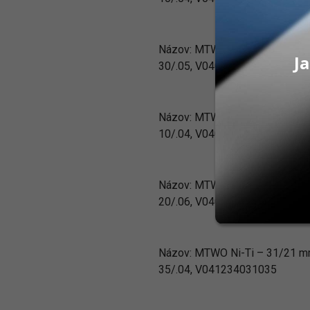
Názov:
MTWO Ni-Ti – 25/16 
Ja
30/.05, V040235025030
Názov:
MTWO Ni-Ti – 21/16 
10/.04, V040234021010
Názov:
MTWO Ni-Ti – 25/16 
20/.06, V040236025020
Názov:
MTWO Ni-Ti – 31/21 
35/.04, V041234031035