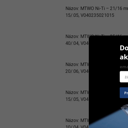
Názov:
MTWO Ni-Ti – 21/16 
15/.05, V040235021015
Názov:
MTWO Ni-Ti – 25/16 
40/.04, V040234025040
Do
ak
Názov:
MTWO Ni-Ti – 21/16 
ema
20/.06, V040236021020
Názov:
MTWO Ni-Ti – 25/21 
P
15/.05, V041235025015
Názov:
MTWO Ni-Ti – 31/21 
10/.04, V041234031010