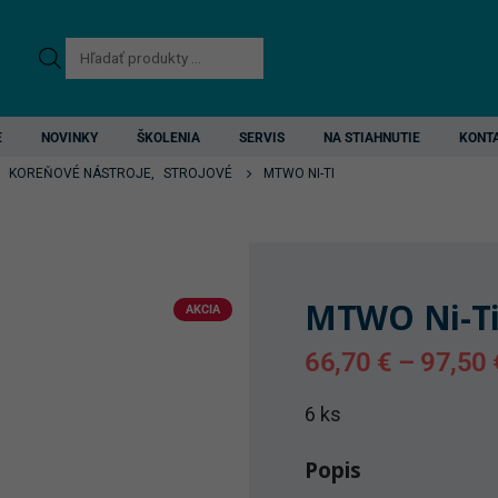
Products
search
E
NOVINKY
ŠKOLENIA
SERVIS
NA STIAHNUTIE
KONT
,
KOREŇOVÉ NÁSTROJE
,
STROJOVÉ
MTWO NI-TI
MTWO Ni-T
AKCIA
66,70
€
–
97,50
6 ks
Popis