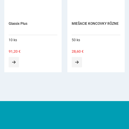
Glassix Plus
MIEŠACIE KONCOVKY RÔZNE
10 ks
50 ks
91,20
€
28,60
€