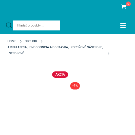
0
Products
search
HOME
OBCHOD
AMBULANCIA
,
ENDODONCIA A DOSTAVBA
,
KOREŇOVÉ NÁSTROJE
,
STROJOVÉ
PROTAPER NEXT 25 MM X1
AKCIA
-4%