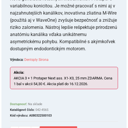
variabilnou konicitou. Je možné pracovať s nimi aj v
najzahnutejších kanálikov, inovatívna zliatina M-Wire
(použitá aj v WaveOne) zvyšuje bezpečnosť a znižuje
riziko zalomenia. Nástroj lepšie rešpektuje prirodzenú
anatómiu kanálika vďaka unikátnemu
asymetrickému pohybu. Kompatibilné s akýmkoľvek
dostupným endodontickým motorom.
Výrobca:
Dentsply Sirona
Akcia:
AKCIA 3 + 1 Protaper Next ass. X1-X3, 25 mm ZDARMA. Cena
1 bal v akcii 54,30 €. Akcia platí do 16.12.2026.
Dostupnosť:
Na sklade
Katalógové číslo:
042-456S
Kód výrobcu:
A080322500103