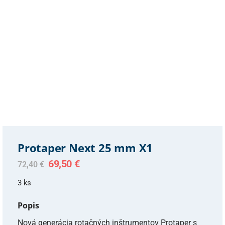
Protaper Next 25 mm X1
Original
Current
69,50
€
72,40
€
price
price
was:
is:
3 ks
72,40 €.
69,50 €.
Popis
Nová generácia rotačných inštrumentov Protaper s