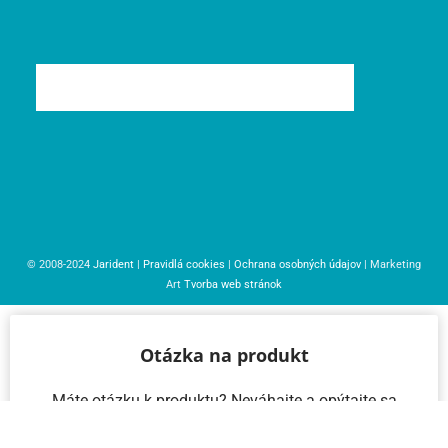
© 2008-2024
Jarident
|
Pravidlá cookies
|
Ochrana osobných údajov
| Marketing
Art
Tvorba web stránok
Otázka na produkt
Máte otázku k produktu? Neváhajte a opýtajte sa
nás – radi vám pomôžeme!