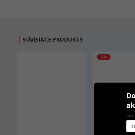
SÚVISIACE PRODUKTY
-21%
Do
ak
ema