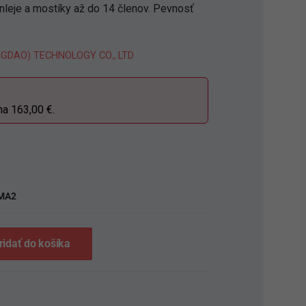
 onleje a mostíky až do 14 členov. Pevnosť
NGDAO) TECHNOLOGY CO., LTD
na 163,00 €.
S
MA2
ridať do košíka