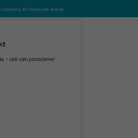
v
| Marketing Art
Tvorba web stránok
kt
 nás – radi vám pomôžeme!