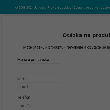
© 2008-2024
Jarident
|
Pravidlá cookies
|
Ochrana osobných údajo
Otázka na produ
Máte otázku k produktu? Neváhajte a opýtajte sa
Meno a priezvisko
Email
Telefón