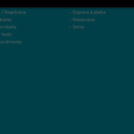
NÍCKA ZÓNA
PODPORA
 / Registrácia
Doprava a platba
dnávky
Reklamácie
produkty
Servis
 heslo
 podmienky