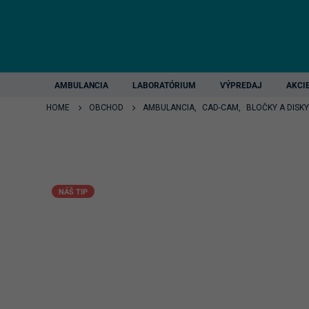
AMBULANCIA
LABORATÓRIUM
VÝPREDAJ
AKCI
HOME
OBCHOD
AMBULANCIA
,
CAD-CAM
,
BLOČKY A DISKY
NÁŠ TIP