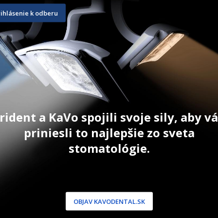
rihlásenie k odberu
a Flow
Amaris
Charisma 
4 g
1,8 g
urrent
91,10
€
17,00
€
rice
:
T
ZOBRAZIŤ PRODUKT
ZOBRAZIŤ
6,90 €.
rident a KaVo spojili svoje sily, aby 
priniesli to najlepšie zo sveta
stomatológie.
OBJAV KAVODENTAL.SK