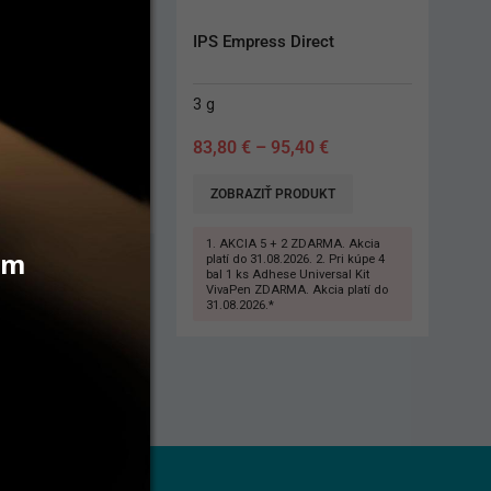
Flow
IPS Empress Direct
3 g
83,80
€
–
95,40
€
 PRODUKT
ZOBRAZIŤ PRODUKT
1. AKCIA 5 + 2 ZDARMA. Akcia
vám
platí do 31.08.2026. 2. Pri kúpe 4
bal 1 ks Adhese Universal Kit
VivaPen ZDARMA. Akcia platí do
31.08.2026.*