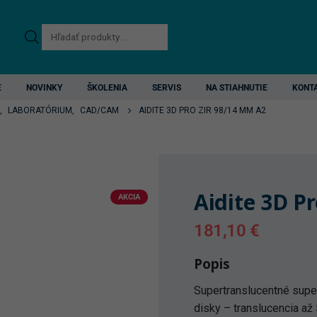
Products
search
E
NOVINKY
ŠKOLENIA
SERVIS
NA STIAHNUTIE
KONT
,
LABORATÓRIUM
,
CAD/CAM
AIDITE 3D PRO ZIR 98/14 MM A2
Aidite 3D P
AKCIA
181,10
€
Popis
Supertranslucentné supe
disky – translucencia až