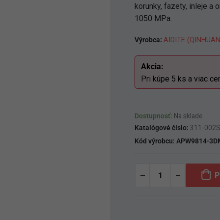
korunky, fazety, inleje a
1050 MPa.
Výrobca:
AIDITE (QINHUA
Akcia:
Pri kúpe 5 ks a viac ce
Dostupnosť:
Na sklade
Katalógové číslo:
311-002
Kód výrobcu:
APW9814-3D
P