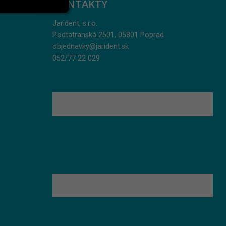
KONTAKTY
Jarident, s.r.o.
Podtatranská 2501, 05801 Poprad
objednavky@jarident.sk
052/77 22 029