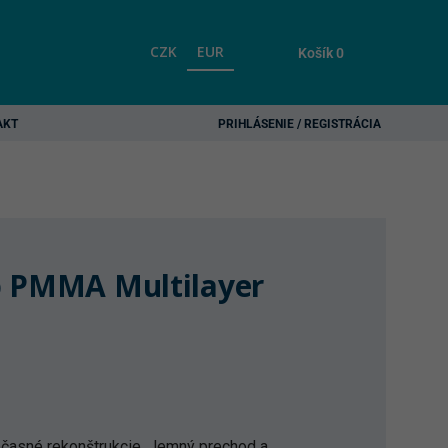
CZK
EUR
Košík
0
AKT
PRIHLÁSENIE / REGISTRÁCIA
p PMMA Multilayer
očasné rekonštrukcie. Jemný prechod a