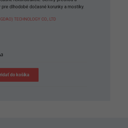
y pre dlhodobé dočasné korunky a mostíky.
NGDAO) TECHNOLOGY CO., LTD
S
A3
ridať do košíka