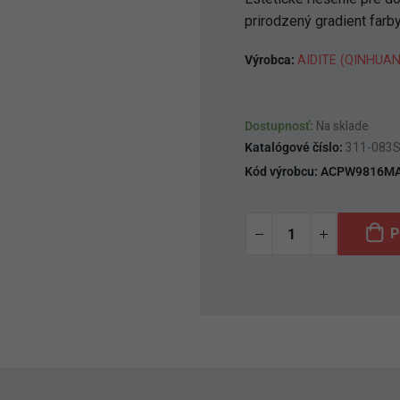
prirodzený gradient farb
Výrobca:
AIDITE (QINHUA
Dostupnosť:
Na sklade
Katalógové číslo:
311-083
Kód výrobcu:
ACPW9816M
P