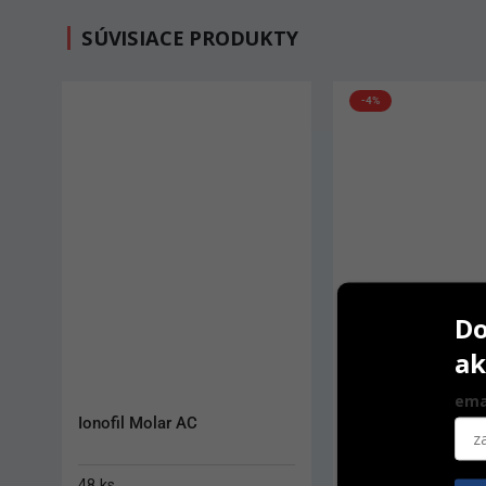
SÚVISIACE PRODUKTY
-4%
-2%
Do
ak
ema
Fuji II LC kapsle
Admira Fusion Ca
50 ks
15 x 0,2 g