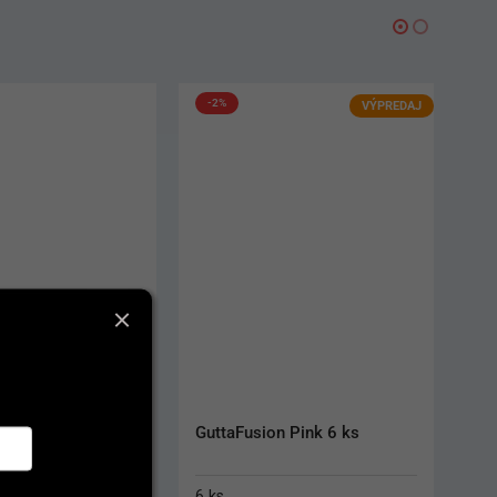
VÝPREDAJ
n Pink 6 ks
IPS Empress Direct Cavifil
10 x 0,2 g