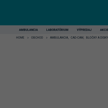
AMBULANCIA
LABORATÓRIUM
VÝPREDAJ
AKCI
HOME
OBCHOD
AMBULANCIA
,
CAD-CAM
,
BLOČKY A DISKY