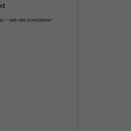
kt
 nás – radi vám pomôžeme!