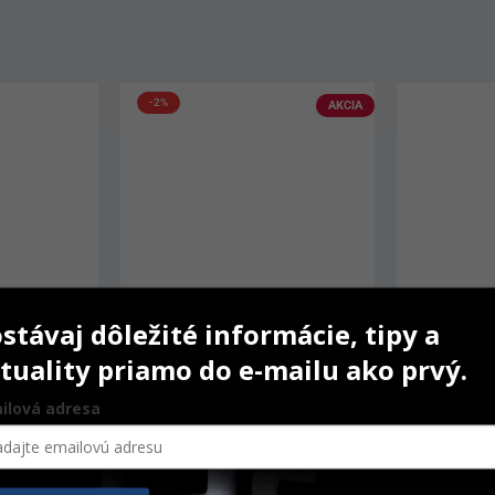
-2%
AKCIA
stávaj dôležité informácie, tipy a
tuality priamo do e-mailu ako prvý.
ilová adresa
ps
Návleky na opierku Medibase
GuttaFusio
300 ks
6 ks