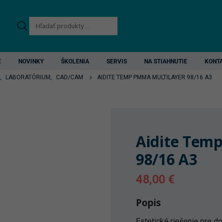
Products
search
E
NOVINKY
ŠKOLENIA
SERVIS
NA STIAHNUTIE
KONT
,
LABORATÓRIUM
,
CAD/CAM
AIDITE TEMP PMMA MULTILAYER 98/16 A3
Aidite Tem
98/16 A3
48,00
€
Popis
Estetické riešenie pre d