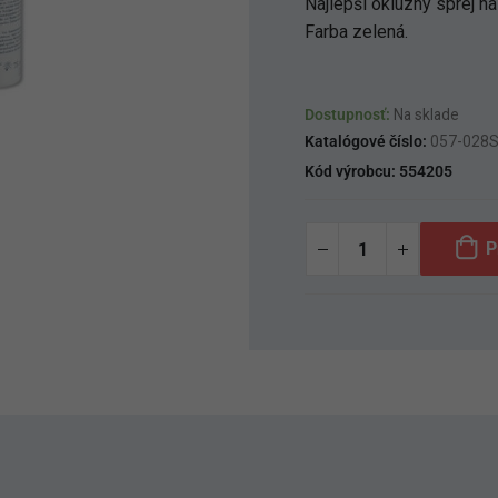
Najlepší oklúzny sprej n
Farba zelená.
Dostupnosť:
Na sklade
Katalógové číslo:
057-028
Kód výrobcu:
554205
P