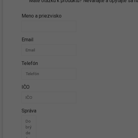
Máte otázku k produktu? Neváhajte a opýtajte sa
Meno a priezvisko
Email
Telefón
IČO
Správa