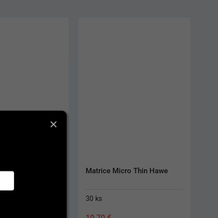
nd Polishing Strips
Matrice Micro Thin Hawe
30 ks
10,70
€