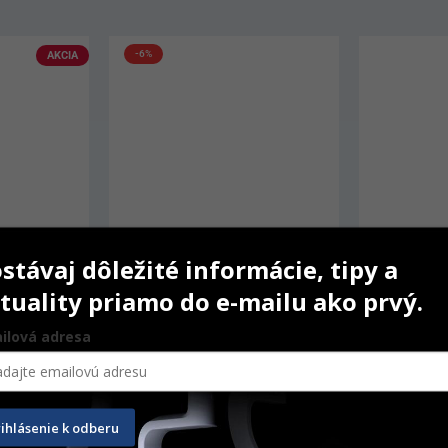
-6%
AKCIA
stávaj dôležité informácie, tipy a
tuality priamo do e-mailu ako prvý.
ilová adresa
m Neutral
Brinker Tissue Retractor
Finishing a
100 ks
rihlásenie k odberu
urrent
Original
Current
18,30
€
17,20
€
51,10
€