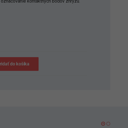
a označovanie kontaktných bodov zhryzu.
S
ridať do košíka