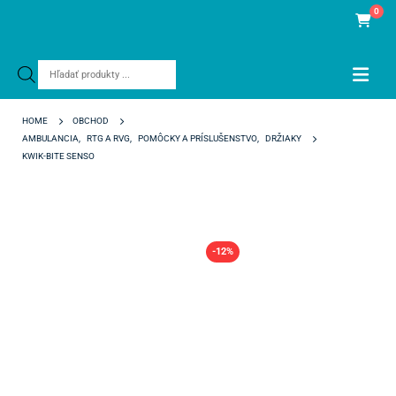
0
Products
search
HOME
OBCHOD
AMBULANCIA
,
RTG A RVG
,
POMÔCKY A PRÍSLUŠENSTVO
,
DRŽIAKY
KWIK-BITE SENSO
-12%