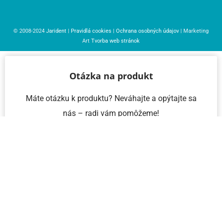
© 2008-2024
Jarident
|
Pravidlá cookies
|
Ochrana osobných údajov
| Marketing
Art
Tvorba web stránok
Otázka na produkt
Máte otázku k produktu? Neváhajte a opýtajte sa
nás – radi vám pomôžeme!
Meno a priezvisko
Email
Telefón