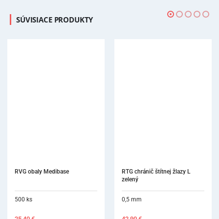
SÚVISIACE PRODUKTY
RVG obaly Medibase
RTG chránič štítnej žlazy L 
zelený
500 ks
0,5 mm
25,40
€
42,90
€