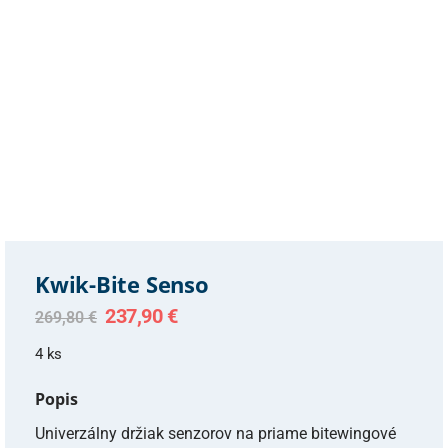
Kwik-Bite Senso
Original
Current
237,90
€
269,80
€
price
price
was:
is:
4 ks
269,80 €.
237,90 €.
Popis
Univerzálny držiak senzorov na priame bitewingové