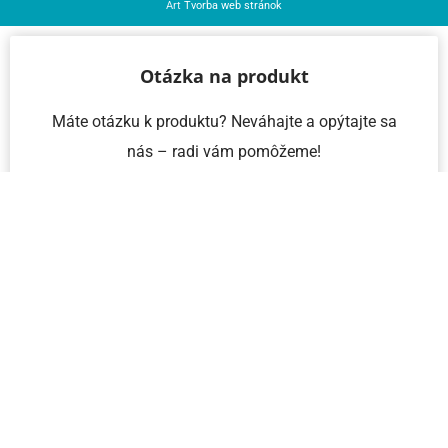
Art
Tvorba web stránok
Otázka na produkt
Máte otázku k produktu? Neváhajte a opýtajte sa
nás – radi vám pomôžeme!
Meno a priezvisko
Email
Telefón
IČO
Správa