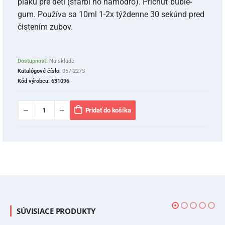
plaku pre deti (sfarbí ho namodro). Príchuť buble-
gum. Používa sa 10ml 1-2x týždenne 30 sekúnd pred
čistením zubov.
Dostupnosť:
Na sklade
Katalógové číslo:
057-227S
Kód výrobcu:
631096
Pridať do košíka
SÚVISIACE PRODUKTY