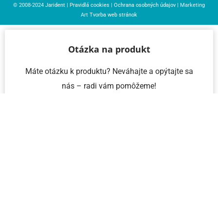
© 2008-2024
Jarident
|
Pravidlá cookies
|
Ochrana osobných údajov
| Marketing
Art
Tvorba web stránok
Otázka na produkt
Máte otázku k produktu? Neváhajte a opýtajte sa
nás – radi vám pomôžeme!
Meno a priezvisko
Email
Telefón
IČO