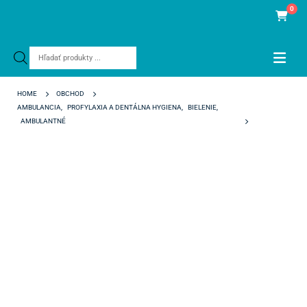
0
Products
search
HOME
OBCHOD
AMBULANCIA
,
PROFYLAXIA A DENTÁLNA HYGIENA
,
BIELENIE
,
AMBULANTNÉ
OPALESCENCE ENDO