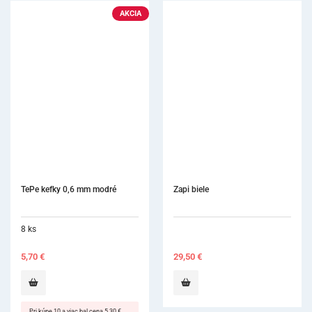
AKCIA
TePe kefky 0,6 mm modré
Zapi biele
8 ks
5,70
€
29,50
€
Pri kúpe 10 a viac bal cena 5,30 €.