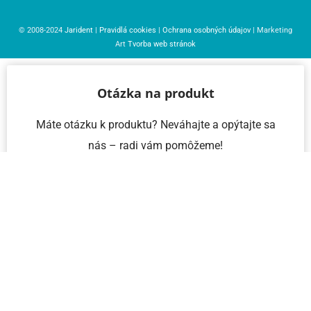
© 2008-2024
Jarident
|
Pravidlá cookies
|
Ochrana osobných údajov
| Marketing
Art
Tvorba web stránok
Otázka na produkt
Máte otázku k produktu? Neváhajte a opýtajte sa
nás – radi vám pomôžeme!
Meno a priezvisko
Email
Telefón
IČO