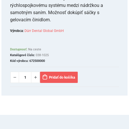
rýchlospojkovému systému medzi nádržkou a
samotným saním. Možnosť dokúpiť sáčky s
gelovacím činidlom.
Výrobca:
Dürr Dental Global GmbH
Dostupnosť:
Na ceste
Katalógové číslo:
038-102S
Kód výrobcu:
672500000
Pridať do košíka