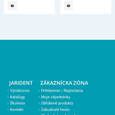
was:
is:
16
12
273,00 €.
330,00 
JARIDENT
ZÁKAZNÍCKA ZÓNA
Výrobcovia
Prihlásenie / Registrácia
Katalógy
Moje objednávky
Školenia
Obľúbené produkty
Kontakt
Zabudnuté heslo