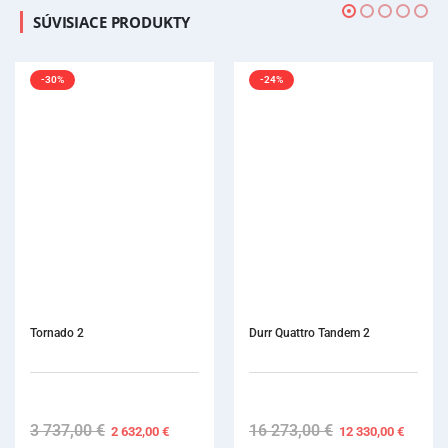
SÚVISIACE PRODUKTY
-24%
Durr Quattro Tandem 2
16 273,00
€
Original
Current
12 330,00
€
price
price