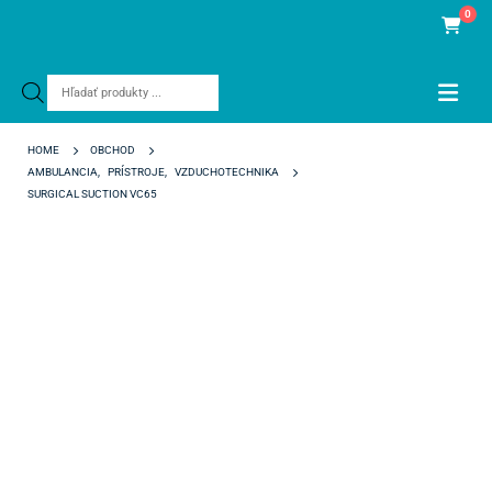
0
Products
search
HOME
OBCHOD
AMBULANCIA
,
PRÍSTROJE
,
VZDUCHOTECHNIKA
SURGICAL SUCTION VC65