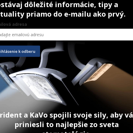
stávaj dôležité informácie, tipy a
tuality priamo do e-mailu ako prvý.
ilová adresa
rihlásenie k odberu
rident a KaVo spojili svoje sily, aby 
rt Towel 
Podbradníky Monoart Towel 
Rukavice Me
priniesli to najlepšie zo sveta
Up! skladané fialové
nepúdrova