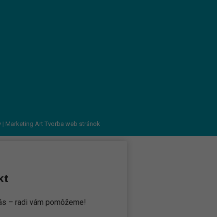
v
| Marketing Art
Tvorba web stránok
kt
 nás – radi vám pomôžeme!