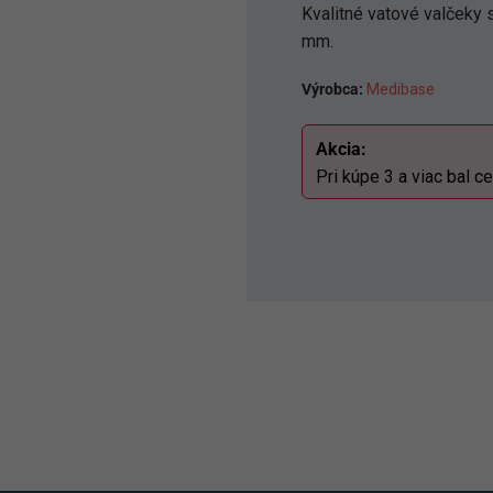
Kvalitné vatové valčeky
mm.
Výrobca:
Medibase
Akcia:
Pri kúpe 3 a viac bal ce