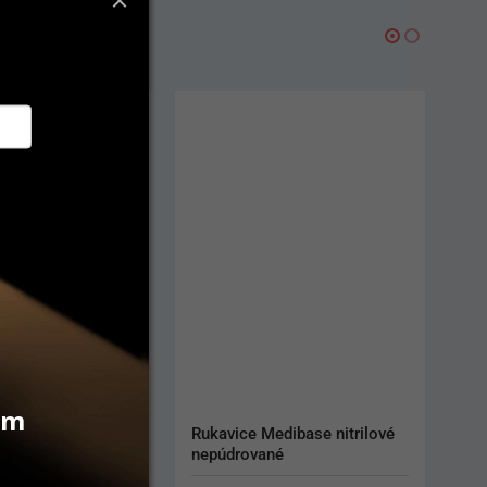
vám
dibase nitrilové 
Rukavice Semper sterilné č. 
né
8,5