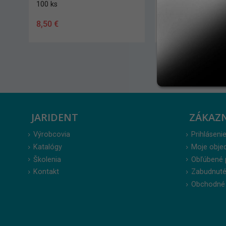
2 ks
500 ks
1,00
€
27,50
€
JARIDENT
ZÁKAZ
Výrobcovia
Prihlásenie
Katalógy
Moje obje
Školenia
Obľúbené 
Kontakt
Zabudnuté
Obchodné