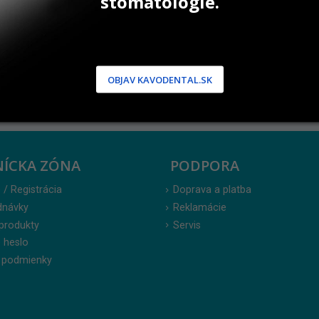
stomatológie.
500 ks
100 ks
27,50
€
5,90
€
OBJAV KAVODENTAL.SK
NÍCKA ZÓNA
PODPORA
 / Registrácia
Doprava a platba
dnávky
Reklamácie
produkty
Servis
 heslo
 podmienky