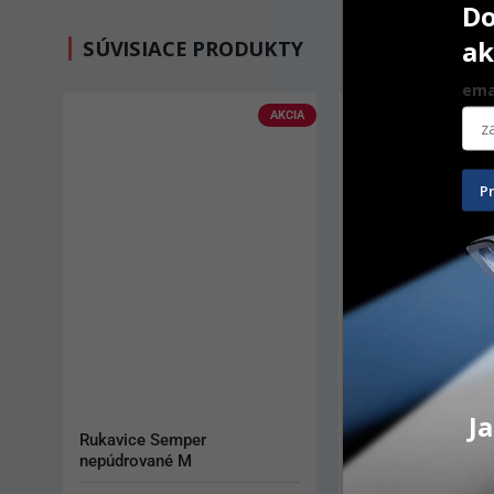
Do
ak
SÚVISIACE PRODUKTY
ema
P
Ja
Rukavice Semper sterilné č. 8
Podbradníky Monoa
Up! skladané žlté