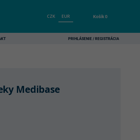
CZK
EUR
Košík
0
AKT
PRIHLÁSENIE / REGISTRÁCIA
čeky Medibase