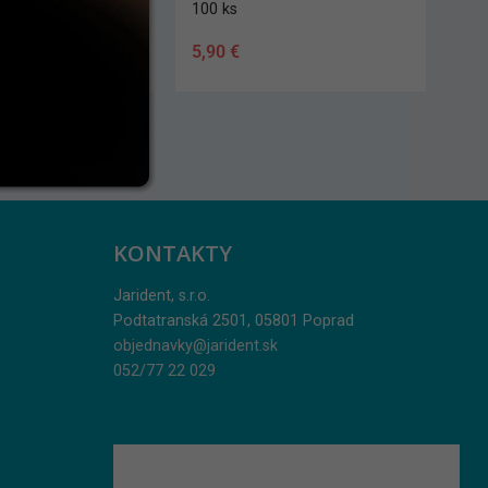
2 ks
1,00
€
KONTAKTY
Jarident, s.r.o.
Podtatranská 2501, 05801 Poprad
objednavky@jarident.sk
052/77 22 029