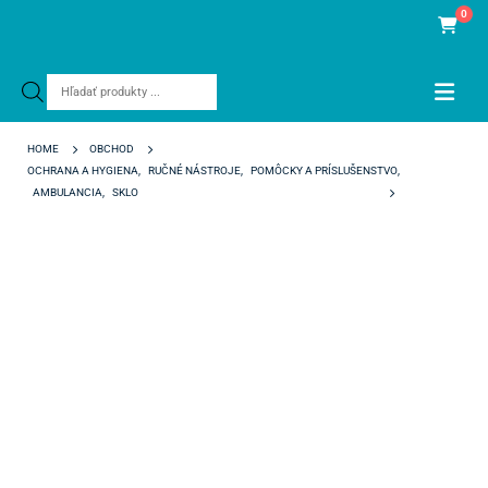
0
Products
search
HOME
OBCHOD
OCHRANA A HYGIENA
,
RUČNÉ NÁSTROJE
,
POMÔCKY A PRÍSLUŠENSTVO
,
AMBULANCIA
,
SKLO
COTTON JAR 100 X 50 MM