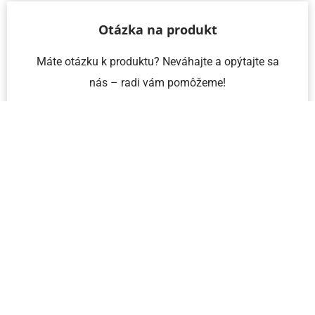
Otázka na produkt
Máte otázku k produktu? Neváhajte a opýtajte sa
nás – radi vám pomôžeme!
Meno a priezvisko
Email
Telefón
IČO
Správa