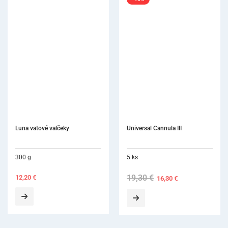
Luna vatové valčeky
Universal Cannula III
300 g
5 ks
19,30
€
Original
Current
12,20
€
16,30
€
price
price
was:
is:
19,30 €.
16,30 €.