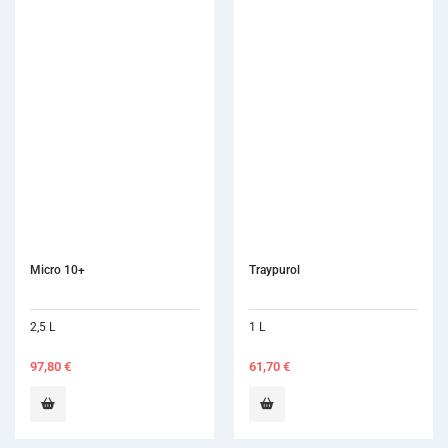
Traypurol
Dento-Viractis
1 L
5 L
61,70
€
52,00
€