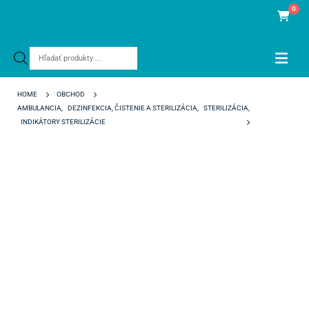
0
Products
search
HOME
OBCHOD
AMBULANCIA
,
DEZINFEKCIA, ČISTENIE A STERILIZÁCIA
,
STERILIZÁCIA
,
INDIKÁTORY STERILIZÁCIE
SCICAN STERILIZATION EMULATORS