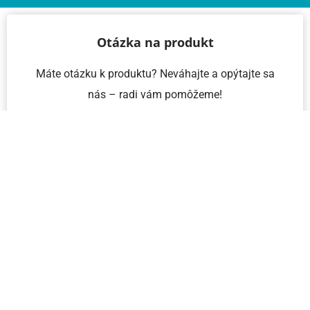
Otázka na produkt
Máte otázku k produktu? Neváhajte a opýtajte sa
nás – radi vám pomôžeme!
Meno a priezvisko
Email
Telefón
IČO
Správa