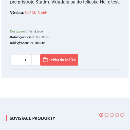
pre prístroje Statim. Vkladajú sa do telieska Helix test.
Výrobca:
SciCAN GmbH
Dostupnosť:
Na sklade
Katalógové číslo:
080-017S
Kód výrobcu:
99-108332
Pridať do košíka
SÚVISIACE PRODUKTY