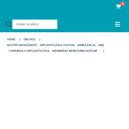
0
Products
search
HOME
OBCHOD
KOSTNÝ MANAŽMENT
,
IMPLANTOLÓGIA OSSTEM
,
AMBULANCIA
,
GBR
,
CHIRURGIA A IMPLANTOLÓGIA
,
MEMBRÁNY NEREZORBOVATEĽNÉ
SMARTBUILDER 1-WALL