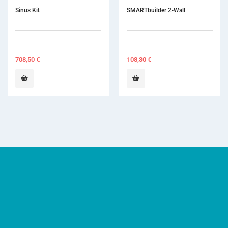
SMARTbuilder 2-Wall
Pr
3,
10
108,30
€
2