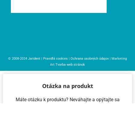
© 2008-2024
Jarident
|
Pravidlá cookies
|
Ochrana osobných údajov
| Marketing
Art
Tvorba web stránok
Otázka na produkt
Máte otázku k produktu? Neváhajte a opýtajte sa
nás – radi vám pomôžeme!
Meno a priezvisko