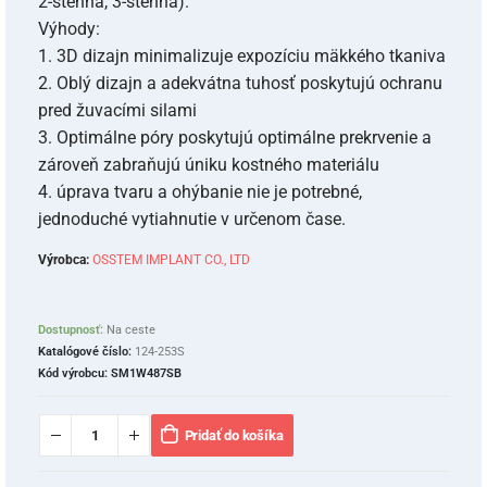
2-stenná, 3-stenná).
Výhody:
1. 3D dizajn minimalizuje expozíciu mäkkého tkaniva
2. Oblý dizajn a adekvátna tuhosť poskytujú ochranu
pred žuvacími silami
3. Optimálne póry poskytujú optimálne prekrvenie a
zároveň zabraňujú úniku kostného materiálu
4. úprava tvaru a ohýbanie nie je potrebné,
jednoduché vytiahnutie v určenom čase.
Výrobca:
OSSTEM IMPLANT CO., LTD
Dostupnosť:
Na ceste
Katalógové číslo:
124-253S
Kód výrobcu:
SM1W487SB
Pridať do košíka