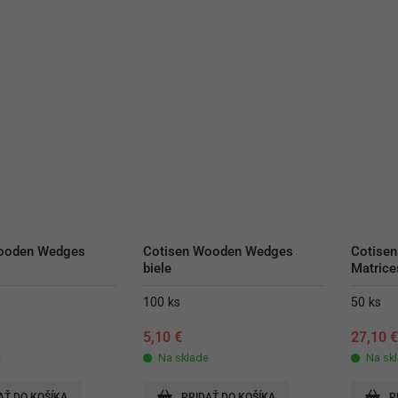
ooden Wedges 
Cotisen Wooden Wedges 
Cotisen
biele
Matric
100 ks
50 ks
5,10
€
27,10
e
Na sklade
Na sk
AŤ DO KOŠÍKA
PRIDAŤ DO KOŠÍKA
P