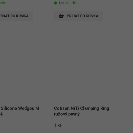
lade
Na sklade
RIDAŤ DO KOŠÍKA
PRIDAŤ DO KOŠÍKA
 Silicone Wedges M 
Cotisen NiTi Clamping Ring 
vé
ružový pevný
1 ks