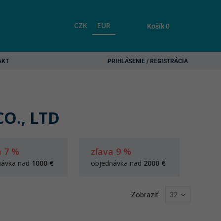
CZK
EUR
Košík
0
AKT
PRIHLÁSENIE / REGISTRÁCIA
O., LTD
a 7 %
zľava 9 %
návka nad
1000 €
objednávka nad
2000 €
Zobraziť: