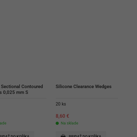
 Sectional Contoured 
Silicone Clearance Wedges
es 0,025 mm S
20 ks
€
8,60
€
lade
Na sklade
RIDAŤ DO KOŠÍKA
PRIDAŤ DO KOŠÍKA