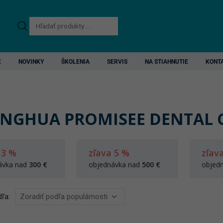
Products
search
E
NOVINKY
ŠKOLENIA
SERVIS
NA STIAHNUTIE
KONT
NGHUA PROMISEE DENTAL C
 3 %
zľava 5 %
zľav
ávka nad
300 €
objednávka nad
500 €
objed
ľa: