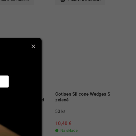
 Non-Stick Sectional 
Cotisen Silicone Wedges S 
ed Matrices Extended 
zelené
 L fialové
50 ks
€
10,40
€
lade
Na sklade