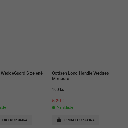
 WedgeGuard S zelené
Cotisen Long Handle Wedges 
M modré
100 ks
€
5,20
€
lade
Na sklade
RIDAŤ DO KOŠÍKA
PRIDAŤ DO KOŠÍKA