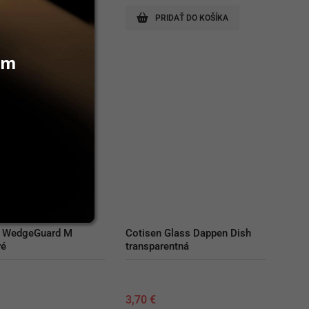
RIDAŤ DO KOŠÍKA
PRIDAŤ DO KOŠÍKA
vám
 WedgeGuard M 
Cotisen Glass Dappen Dish 
vé
transparentná
€
3,70
€