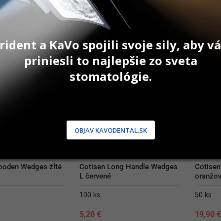
AŤ DO KOŠÍKA
PRIDAŤ DO KOŠÍKA
P
rident a KaVo spojili svoje sily, aby 
priniesli to najlepšie zo sveta
stomatológie.
OBJAV KAVODENTAL.SK
ooden Wedges žlté
Cotisen Long Handle Wedges 
Cotisen
L červené
oranžo
100 ks
50 ks
5,20
€
19,90