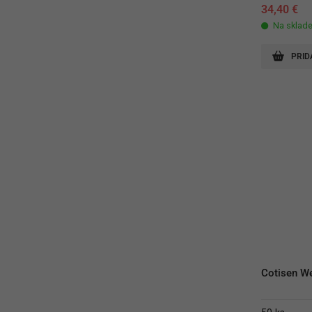
34,40
€
Na sklad
PRID
Cotisen We