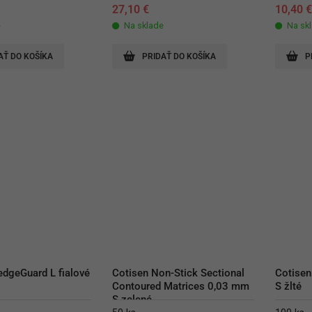
27,10
€
10,40
e
Na sklade
Na sk
AŤ DO KOŠÍKA
PRIDAŤ DO KOŠÍKA
P
dgeGuard L fialové
Cotisen Non-Stick Sectional 
Cotisen
Contoured Matrices 0,03 mm 
S žlté
S zelené