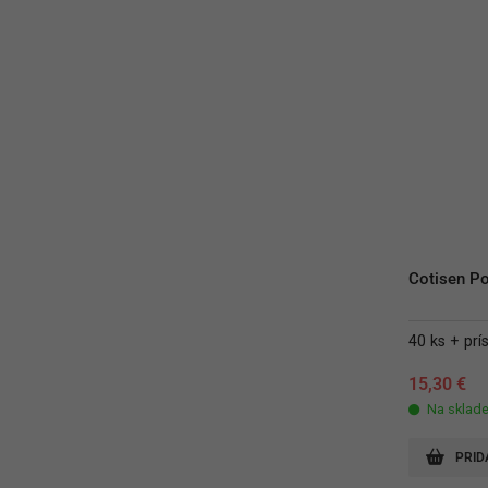
Cotisen Po
40 ks + prís
15,30
€
Na sklad
PRID