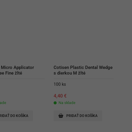
 Micro Applicator 
Cotisen Plastic Dental Wedge 
ee Fine žlté
s dierkou M žlté
100 ks
4,40
€
lade
Na sklade
RIDAŤ DO KOŠÍKA
PRIDAŤ DO KOŠÍKA