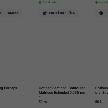
e
Na sklade
Na sk
AŤ DO KOŠÍKA
PRIDAŤ DO KOŠÍKA
P
ng Forceps
Cotisen Sectional Contoured 
Cotisen
Matrices Extended 0,035 mm 
oranžo
S
50 ks
50 ks