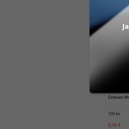
PRID
Ja
Cotisen W
100 ks
5,10
€