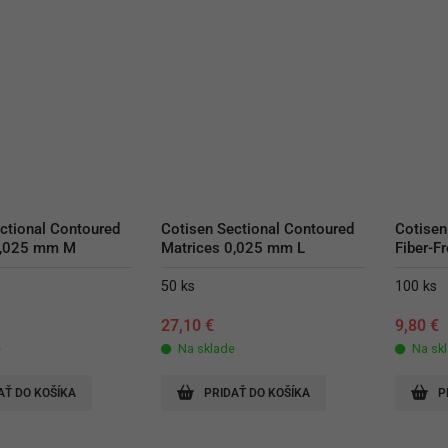
ctional Contoured 
Cotisen Sectional Contoured 
Cotisen
0,025 mm M
Matrices 0,025 mm L
Fiber-Fr
50 ks
100 ks
27,10
€
9,80
€
e
Na sklade
Na sk
AŤ DO KOŠÍKA
PRIDAŤ DO KOŠÍKA
P