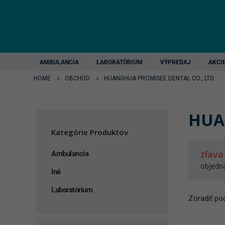
AMBULANCIA
LABORATÓRIUM
VÝPREDAJ
AKCI
HOME
OBCHOD
HUANGHUA PROMISEE DENTAL CO., LTD
HUA
Kategórie Produktov
zľava
Ambulancia
objedn
Iné
Laboratórium
Zoradiť pod