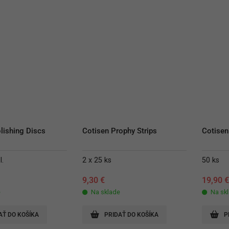
lishing Discs
Cotisen Prophy Strips
Cotisen
l.
2 x 25 ks
50 ks
9,30
€
19,90
e
Na sklade
Na sk
AŤ DO KOŠÍKA
PRIDAŤ DO KOŠÍKA
P