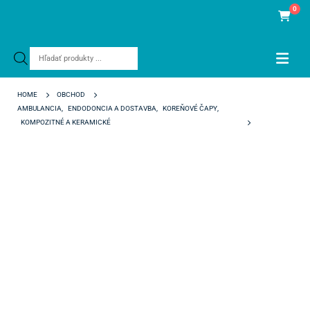
0
Products
search
HOME
OBCHOD
AMBULANCIA
,
ENDODONCIA A DOSTAVBA
,
KOREŇOVÉ ČAPY
,
KOMPOZITNÉ A KERAMICKÉ
PARAPOST TAPER LUX KIT