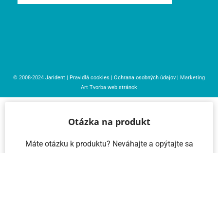
© 2008-2024
Jarident
|
Pravidlá cookies
|
Ochrana osobných údajov
| Marketing
Art
Tvorba web stránok
Otázka na produkt
Máte otázku k produktu? Neváhajte a opýtajte sa
nás – radi vám pomôžeme!
Meno a priezvisko
Email