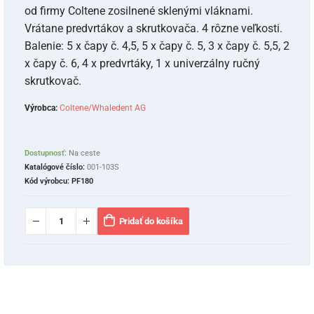
od firmy Coltene zosilnené sklenými vláknami.
Vrátane predvrtákov a skrutkovača. 4 rôzne veľkosti.
Balenie: 5 x čapy č. 4,5, 5 x čapy č. 5, 3 x čapy č. 5,5, 2
x čapy č. 6, 4 x predvrtáky, 1 x univerzálny ručný
skrutkovač.
Výrobca:
Coltene/Whaledent AG
Dostupnosť:
Na ceste
Katalógové číslo:
001-103S
Kód výrobcu:
PF180
Pridať do košíka