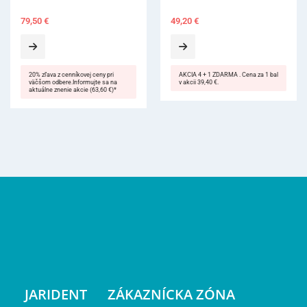
49,20
€
AKCIA 4 + 1 ZDARMA . Cena za 1 bal
v akcii 39,40 €.
JARIDENT
ZÁKAZNÍCKA ZÓNA