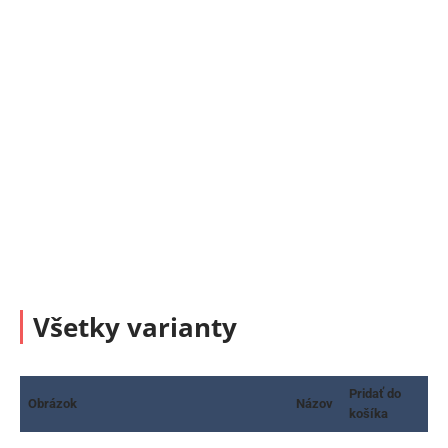
Všetky varianty
Pridať do
Obrázok
Názov
košíka