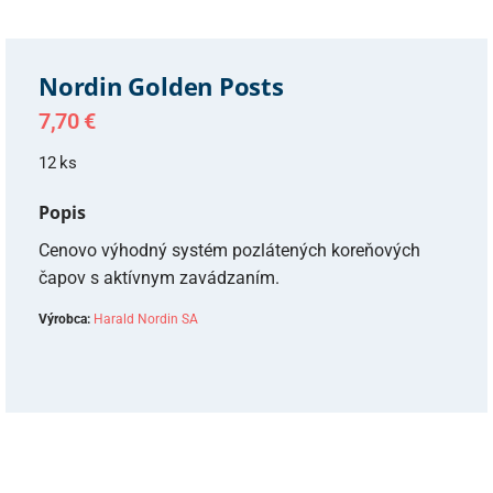
Nordin Golden Posts
7,70
€
12 ks
Popis
Cenovo výhodný systém pozlátených koreňových
čapov s aktívnym zavádzaním.
Výrobca:
Harald Nordin SA