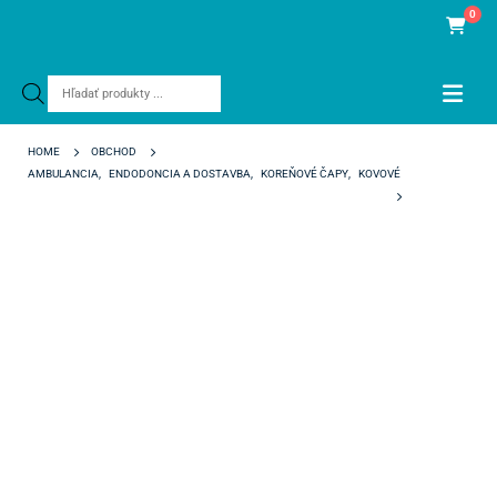
0
Products
search
HOME
OBCHOD
AMBULANCIA
,
ENDODONCIA A DOSTAVBA
,
KOREŇOVÉ ČAPY
,
KOVOVÉ
NORDIN GOLDEN POSTS