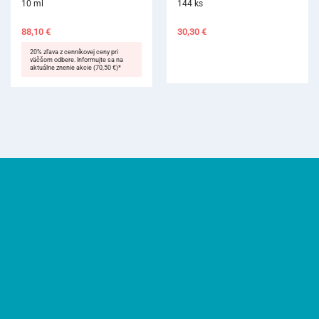
10 ml
144 ks
88,10
€
30,30
€
20% zľava z cenníkovej ceny pri
väčšom odbere. Informujte sa na
aktuálne znenie akcie (70,50 €)*