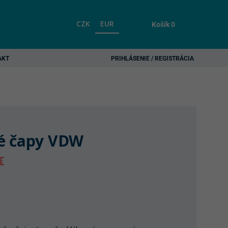
CZK
EUR
Košík
0
AKT
PRIHLÁSENIE / REGISTRÁCIA
é čapy VDW
€