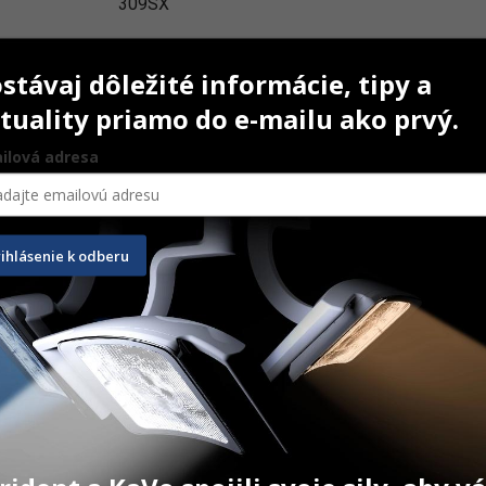
309SX
stávaj dôležité informácie, tipy a
tuality priamo do e-mailu ako prvý.
ilová adresa
rihlásenie k odberu