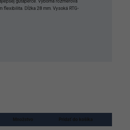
ajlepšej gutaperče. Výborná rozmerová
om flexibilita. Dĺžka 28 mm. Vysoká RTG-
Množstvo
Pridať do košíka