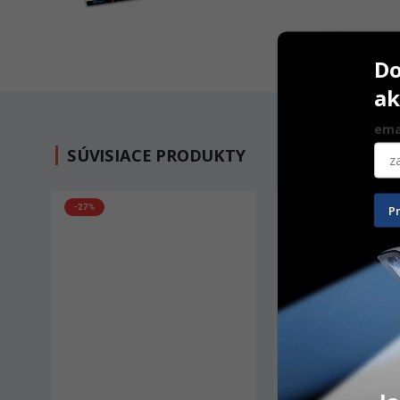
Do
ak
ema
SÚVISIACE PRODUKTY
P
-27%