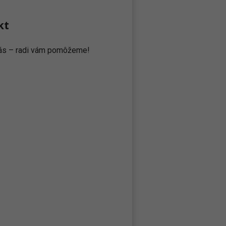
kt
 nás – radi vám pomôžeme!