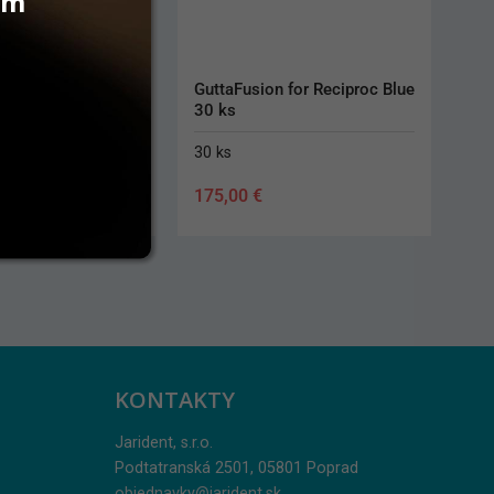
vám
sone N prášok
GuttaFusion for Reciproc Blue 
30 ks
30 ks
175,00
€
KONTAKTY
Jarident, s.r.o.
Podtatranská 2501, 05801 Poprad
objednavky@jarident.sk