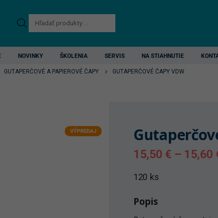
Products
search
E
NOVINKY
ŠKOLENIA
SERVIS
NA STIAHNUTIE
KONT
,
GUTAPERČOVÉ A PAPIEROVÉ ČAPY
GUTAPERČOVÉ ČAPY VDW
Gutaperčov
VÝPREDAJ
15,50
€
–
15,60
120 ks
Popis