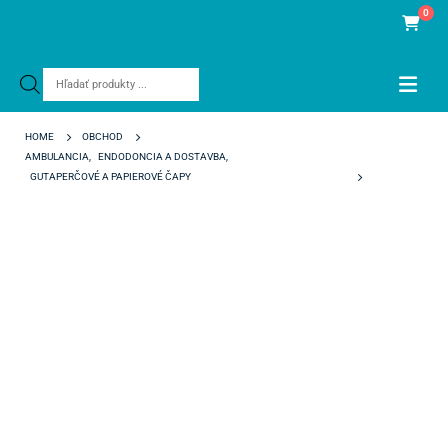
0
Products
search
HOME
OBCHOD
AMBULANCIA
,
ENDODONCIA A DOSTAVBA
,
GUTAPERČOVÉ A PAPIEROVÉ ČAPY
PAPIEROVÉ ČAPY TOP COLOR