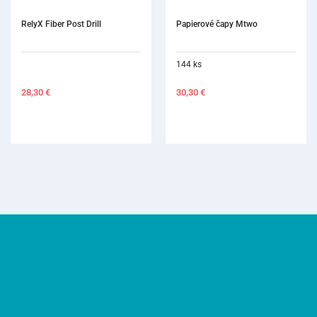
RelyX Fiber Post Drill
Papierové čapy Mtwo
144 ks
28,30
€
30,30
€