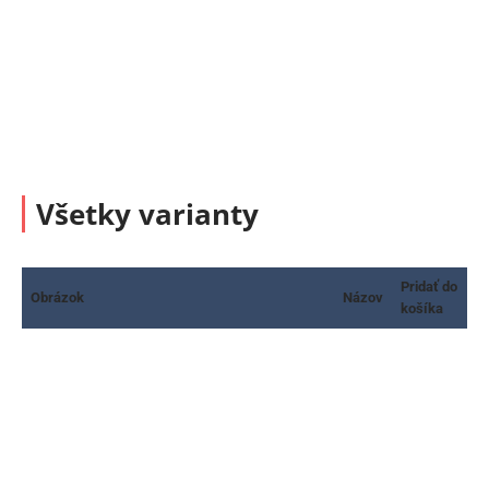
Všetky varianty
Pridať do
Obrázok
Názov
košíka