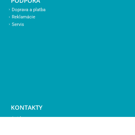
PODPORA
Doprava a platba
Reklamácie
Servis
KONTAKTY
Jarident, s.r.o.
Podtatranská 2501, 05801 Poprad
objednavky@jarident.sk