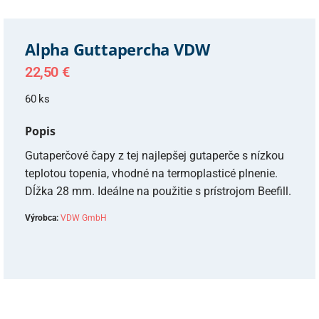
Alpha Guttapercha VDW
22,50
€
60 ks
Popis
Gutaperčové čapy z tej najlepšej gutaperče s nízkou
teplotou topenia, vhodné na termoplasticé plnenie.
Dĺžka 28 mm. Ideálne na použitie s prístrojom Beefill.
Výrobca:
VDW GmbH