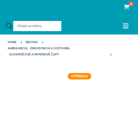
0
Products
search
HOME
OBCHOD
AMBULANCIA
,
ENDODONCIA A DOSTAVBA
,
GUTAPERČOVÉ A PAPIEROVÉ ČAPY
ALPHA GUTTAPERCHA VDW
VÝPREDAJ