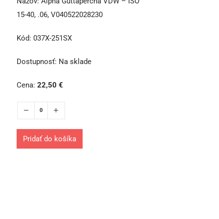
Názov:
Alpha Guttapercha VDW – ISO
15-40, .06, V040522028230
Kód:
037X-251SX
Dostupnosť:
Na sklade
Cena:
22,50
€
Pridať do košíka