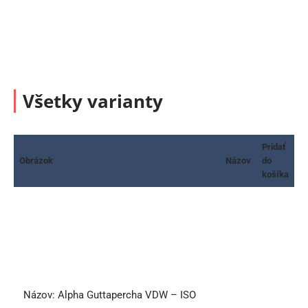
Všetky varianty
Pridať
Obrázok
Názov
do
košíka
Názov:
Alpha Guttapercha VDW – ISO