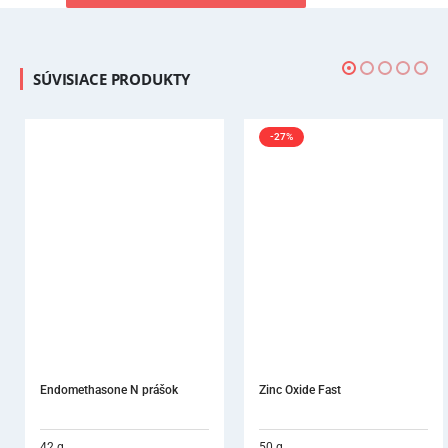
SÚVISIACE PRODUKTY
-27%
Endomethasone N prášok
Zinc Oxide Fast
42 g
50 g