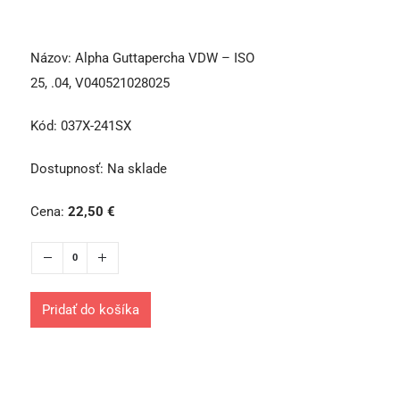
Názov:
Alpha Guttapercha VDW – ISO
25, .04, V040521028025
Kód:
037X-241SX
Dostupnosť:
Na sklade
Cena:
22,50
€
Pridať do košíka