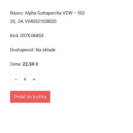
Názov:
Alpha Guttapercha VDW – ISO
20, .04, V040521028020
Kód:
037X-068SX
Dostupnosť:
Na sklade
Cena:
22,50
€
Pridať do košíka