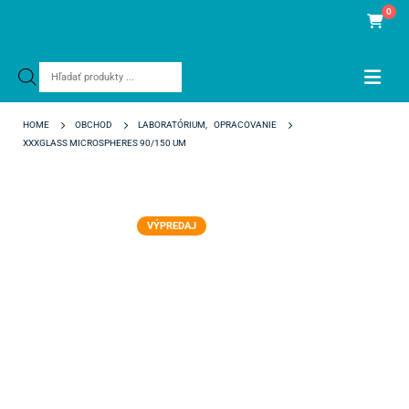
0
Products
search
HOME
OBCHOD
LABORATÓRIUM
,
OPRACOVANIE
XXXGLASS MICROSPHERES 90/150 UM
VÝPREDAJ