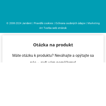
© 2008-2024
Jarident
|
Pravidlá cookies
|
Ochrana osobných údajov
| Marketing
Art
Tvorba web stránok
Otázka na produkt
Máte otázku k produktu? Neváhajte a opýtajte sa
nás – radi vám pomôžeme!
Meno a priezvisko
Email
Telefón