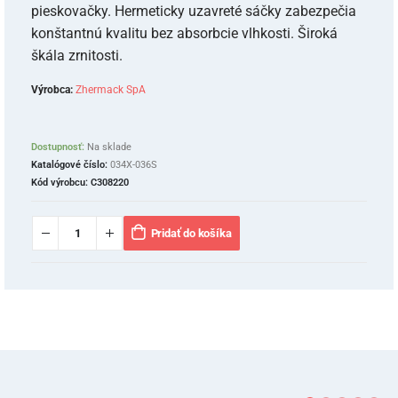
pieskovačky. Hermeticky uzavreté sáčky zabezpečia
konštantnú kvalitu bez absorbcie vlhkosti. Široká
škála zrnitosti.
Výrobca:
Zhermack SpA
Dostupnosť:
Na sklade
Katalógové číslo:
034X-036S
Kód výrobcu:
C308220
Pridať do košíka