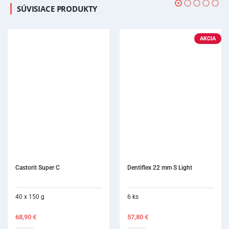
SÚVISIACE PRODUKTY
AKCIA
Dentiflex 22 mm S Light
IP
6 ks
10
57,80
€
2