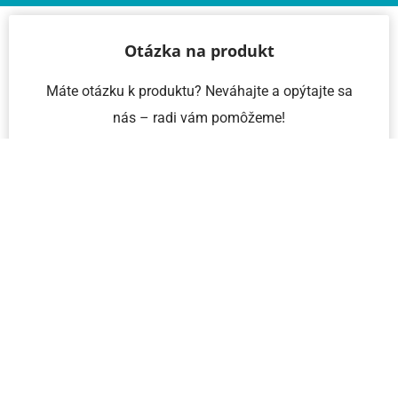
Otázka na produkt
Máte otázku k produktu? Neváhajte a opýtajte sa
nás – radi vám pomôžeme!
Meno a priezvisko
Email
Telefón
IČO
Správa