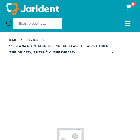
0
Products
search
HOME
OBCHOD
PROFYLAXIA A DENTÁLNA HYGIENA
,
AMBULANCIA
,
LABORATÓRIUM
,
TERMOPLASTY
,
MATERIÁLY
,
TERMOPLASTY
FORPLAST SOFT 2,0 MM