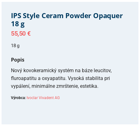
IPS Style Ceram Powder Opaquer
18 g
55,50
€
18 g
Popis
Nový kovokeramický systém na báze leucitov,
fluroapatitu a oxyapatitu. Vysoká stabilita pri
vypálení, minimálne zmrštenie, estetika.
Výrobca:
Ivoclar Vivadent AG