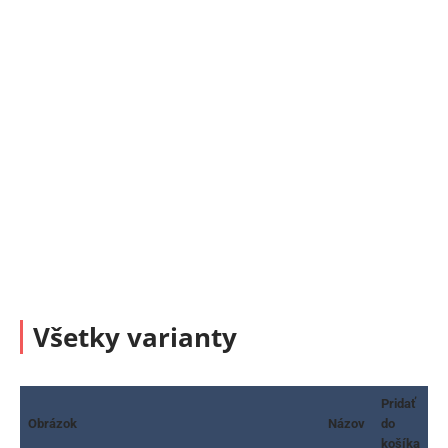
Všetky varianty
Pridať
Obrázok
Názov
do
košíka