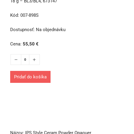
18 g – BL3/BL4, 673147
Kód:
007-898S
Dostupnosť:
Na objednávku
Cena:
55,50
€
Pridať do košíka
Názov:
IPS Style Ceram Powder Opaquer