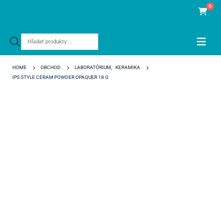
0
Products
search
HOME
OBCHOD
LABORATÓRIUM
,
KERAMIKA
IPS STYLE CERAM POWDER OPAQUER 18 G