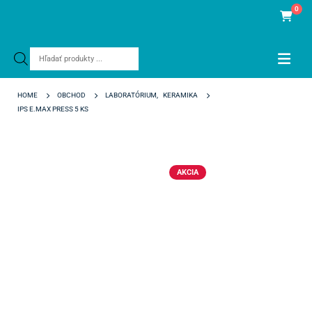
0
Products
search
HOME
OBCHOD
LABORATÓRIUM
,
KERAMIKA
IPS E.MAX PRESS 5 KS
AKCIA