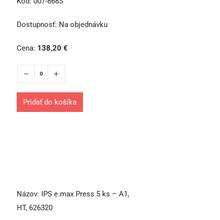
Kód:
007-868S
Dostupnosť:
Na objednávku
Cena:
138,20
€
Pridať do košíka
Názov:
IPS e.max Press 5 ks – A1,
HT, 626320