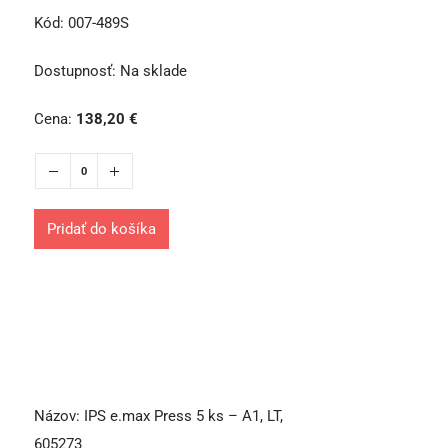
Kód:
007-489S
Dostupnosť:
Na sklade
Cena:
138,20
€
Pridať do košíka
Názov:
IPS e.max Press 5 ks – A1, LT,
605273