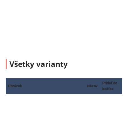
Všetky varianty
Pridať do
Obrázok
Názov
košíka