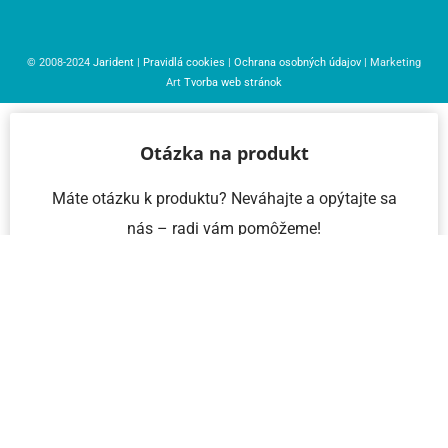
© 2008-2024
Jarident
|
Pravidlá cookies
|
Ochrana osobných údajov
| Marketing
Art
Tvorba web stránok
Otázka na produkt
Máte otázku k produktu? Neváhajte a opýtajte sa
nás – radi vám pomôžeme!
Meno a priezvisko
Email
Telefón