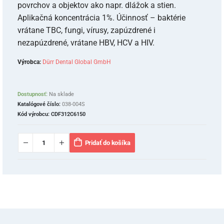
povrchov a objektov ako napr. dlážok a stien.
Aplikačná koncentrácia 1%. Účinnosť – baktérie
vrátane TBC, fungi, vírusy, zapúzdrené i
nezapúzdrené, vrátane HBV, HCV a HIV.
Výrobca:
Dürr Dental Global GmbH
Dostupnosť:
Na sklade
Katalógové číslo:
038-004S
Kód výrobcu:
CDF312C6150
Pridať do košíka