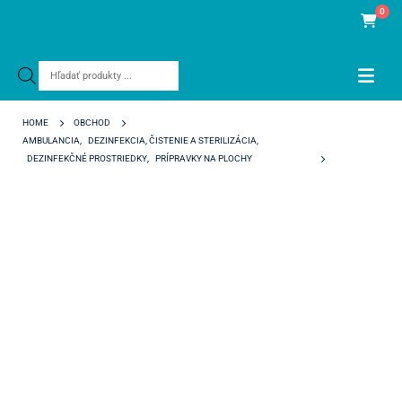
0
Products
search
HOME
OBCHOD
AMBULANCIA
,
DEZINFEKCIA, ČISTENIE A STERILIZÁCIA
,
DEZINFEKČNÉ PROSTRIEDKY
,
PRÍPRAVKY NA PLOCHY
FD 312