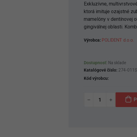
Exkluzívne, multivrstvov
ktorá imituje ozajstné zu
mamelóny v dentínovej ob
gingiválnej oblasti. Komb
Výrobca:
POLIDENT d.o.o.
Dostupnosť:
Na sklade
Katalógové číslo:
274-011
Kód výrobcu:
P