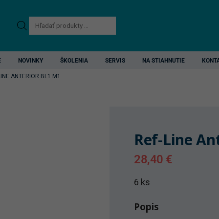
Products
search
E
NOVINKY
ŠKOLENIA
SERVIS
NA STIAHNUTIE
KONT
LINE ANTERIOR BL1 M1
Ref-Line An
28,40
€
6 ks
Popis