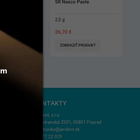
Ceram Powder 
SR Nexco Paste
8 g
2,5 g
26,70
€
 PRODUKT
ZOBRAZIŤ PRODUKT
vám
KONTAKTY
Jarident, s.r.o.
Podtatranská 2501, 05801 Poprad
objednavky@jarident.sk
052/77 22 029