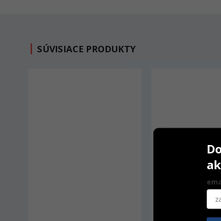
SÚVISIACE PRODUKTY
Do
ak
ema