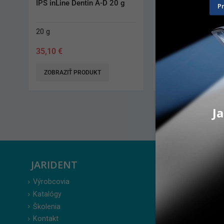
IPS inLine Dentin A-D 20 g
Castorit Super C
P
20 g
40 x 150 g
35,10
€
68,90
€
ZOBRAZIŤ PRODUKT
PRIDAŤ DO KO
Ja
JARIDENT
ZÁKAZ
Výrobcovia
Prihlásenie
Katalógy
Moje obje
Školenia
Obľúbené 
Kontakt
Zabudnuté