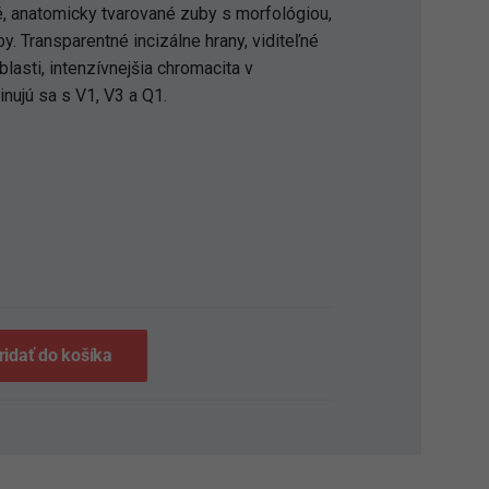
é, anatomicky tvarované zuby s morfológiou,
by. Transparentné incizálne hrany, viditeľné
lasti, intenzívnejšia chromacita v
inujú sa s V1, V3 a Q1.
S
ridať do košíka