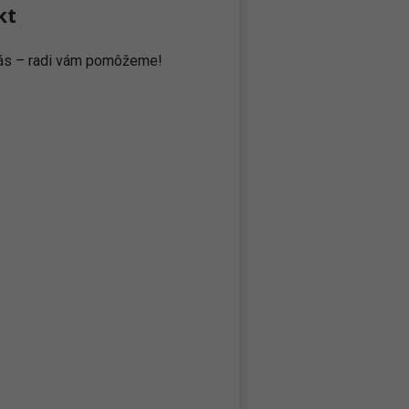
kt
 nás – radi vám pomôžeme!