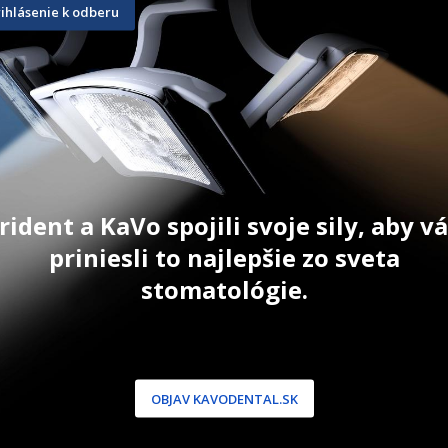
IPS e.max Ceram Opal Effect
IPS Style 
rihlásenie k odberu
Opaquer 1
20 g
18 g
79,90
€
55,50
€
ŠÍKA
ZOBRAZIŤ PRODUKT
ZOBRAZIŤ
rident a KaVo spojili svoje sily, aby 
priniesli to najlepšie zo sveta
stomatológie.
NÍCKA ZÓNA
PODPORA
 / Registrácia
Doprava a platba
dnávky
Reklamácie
OBJAV KAVODENTAL.SK
produkty
Servis
 heslo