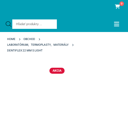
0
Products
search
HOME
OBCHOD
LABORATÓRIUM
,
TERMOPLASTY
,
MATERIÁLY
DENTIFLEX 22 MM S LIGHT
AKCIA