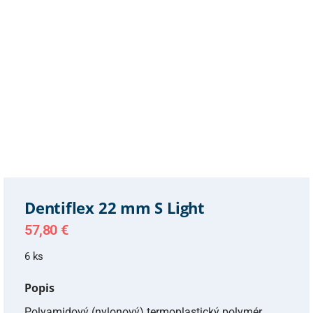
Dentiflex 22 mm S Light
57,80
€
6 ks
Popis
Polyamidový (nylonový) termoplastický polymér