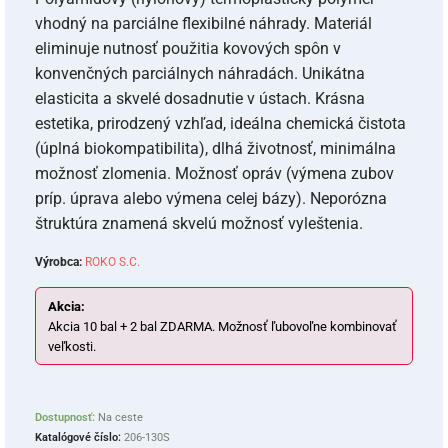
vhodný na parciálne flexibilné náhrady. Materiál
eliminuje nutnosť použitia kovových spôn v
konvenčných parciálnych náhradách. Unikátna
elasticita a skvelé dosadnutie v ústach. Krásna
estetika, prirodzený vzhľad, ideálna chemická čistota
(úplná biokompatibilita), dlhá životnosť, minimálna
možnosť zlomenia. Možnosť opráv (výmena zubov
príp. úprava alebo výmena celej bázy). Neporózna
štruktúra znamená skvelú možnosť vyleštenia.
Výrobca:
ROKO S.C.
Akcia:
Akcia 10 bal + 2 bal ZDARMA. Možnosť ľubovoľne kombinovať
veľkosti.
Dostupnosť:
Na ceste
Katalógové číslo:
206-130S