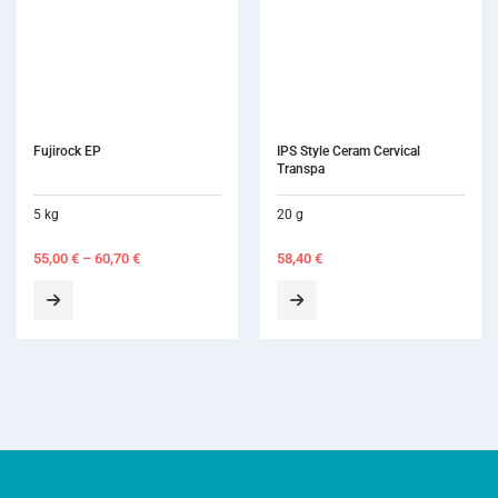
IPS Style Ceram Cervical 
IPS Style Ceram Powder 
Transpa
Opaquer 80 g
20 g
80 g
58,40
€
198,80
€