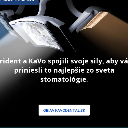
20 g
20 g
49,80
€
58,40
€
T
ZOBRAZIŤ PRODUKT
ZOBRAZIŤ
rident a KaVo spojili svoje sily, aby 
priniesli to najlepšie zo sveta
stomatológie.
NÍCKA ZÓNA
PODPORA
 / Registrácia
Doprava a platba
dnávky
Reklamácie
OBJAV KAVODENTAL.SK
produkty
Servis
 heslo
 podmienky