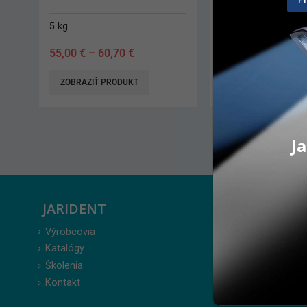
20 g
20 g
53,00
€
–
55,00
€
58,40
€
ZOBRAZIŤ PRODUKT
ZOBRAZIŤ PRODUK
Ja
JARIDENT
ZÁKAZ
Výrobcovia
Prihlásenie
Katalógy
Moje obje
Školenia
Obľúbené 
Kontakt
Zabudnuté
Obchodné