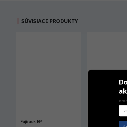
SÚVISIACE PRODUKTY
Do
ak
ema
IPS Style Ceram Dentin 20 G
IPS Style Ceram T
P