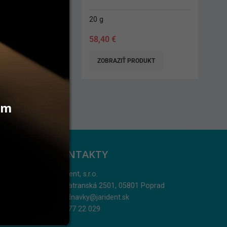
20 g
77,20
€
 PRODUKT
ZOBRAZIŤ PRODUKT
vám
KONTAKTY
Jarident, s.r.o.
Podtatranská 2501, 05801 Poprad
objednavky@jarident.sk
052/77 22 029