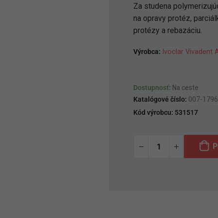
Za studena polymerizujúca
na opravy protéz, parciá
protézy a rebazáciu.
Výrobca:
Ivoclar Vivadent 
Dostupnosť:
Na ceste
Katalógové číslo:
007-179
Kód výrobcu:
531517
P