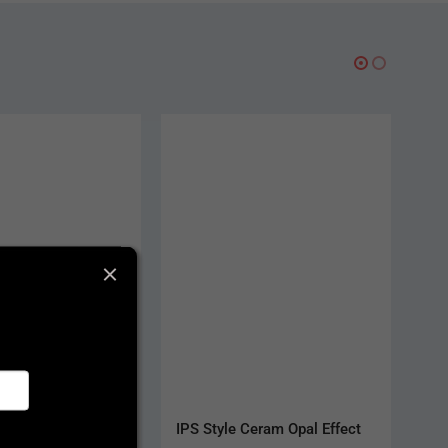
AKCIA
Ceram Opal Effect
IPS e.max Ceram Deep 
Dentin