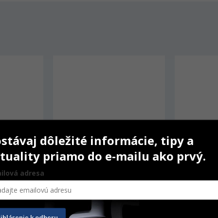
stávaj dôležité informácie, tipy a
tuality priamo do e-mailu ako prvý.
ilová adresa
ranspa 20 g
IPS inLine Opal Effect
IPS Style 
rihlásenie k odberu