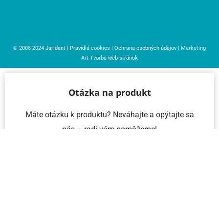
© 2008-2024
Jarident
|
Pravidlá cookies
|
Ochrana osobných údajov
| Marketing
Art
Tvorba web stránok
Otázka na produkt
Máte otázku k produktu? Neváhajte a opýtajte sa
nás – radi vám pomôžeme!
Meno a priezvisko
Email
Telefón