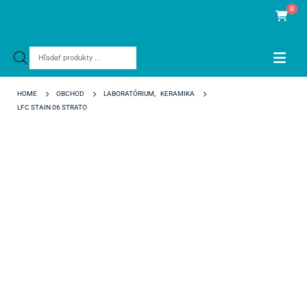
0
Products
search
HOME
OBCHOD
LABORATÓRIUM
,
KERAMIKA
LFC STAIN 06 STRATO