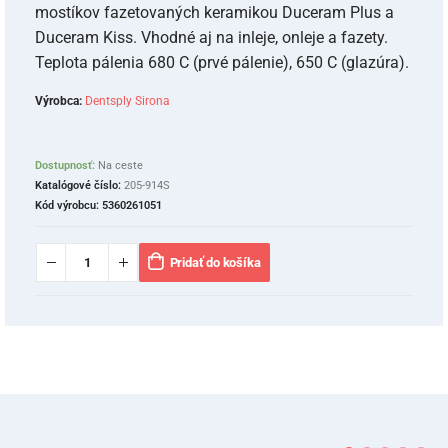
mostíkov fazetovaných keramikou Duceram Plus a
Duceram Kiss. Vhodné aj na inleje, onleje a fazety.
Teplota pálenia 680 C (prvé pálenie), 650 C (glazúra).
Výrobca:
Dentsply Sirona
Dostupnosť:
Na ceste
Katalógové číslo:
205-914S
Kód výrobcu:
5360261051
Pridať do košíka