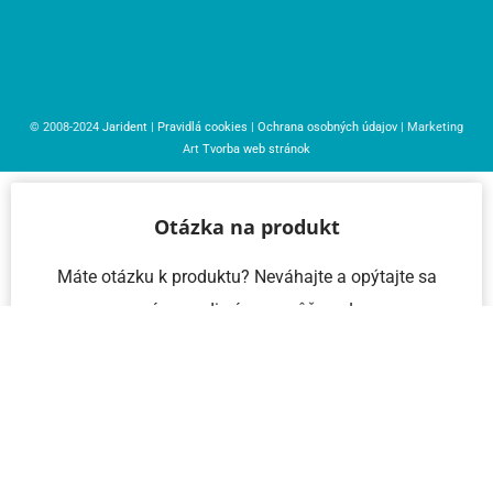
© 2008-2024
Jarident
|
Pravidlá cookies
|
Ochrana osobných údajov
| Marketing
Art
Tvorba web stránok
Otázka na produkt
Máte otázku k produktu? Neváhajte a opýtajte sa
nás – radi vám pomôžeme!
Meno a priezvisko
Email