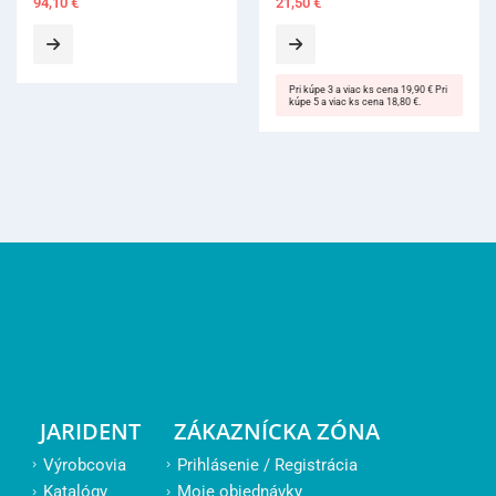
21,50
€
Pri kúpe 3 a viac ks cena 19,90 € Pri
kúpe 5 a viac ks cena 18,80 €.
JARIDENT
ZÁKAZNÍCKA ZÓNA
Výrobcovia
Prihlásenie / Registrácia
Katalógy
Moje objednávky