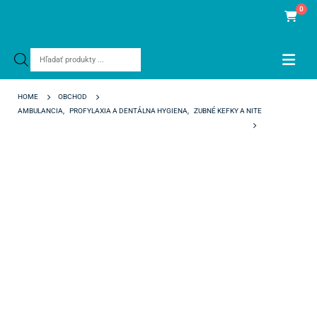
0
Products
search
HOME
OBCHOD
AMBULANCIA
,
PROFYLAXIA A DENTÁLNA HYGIENA
,
ZUBNÉ KEFKY A NITE
TEPE ANGLE 0,5 MM ČERVENÉ