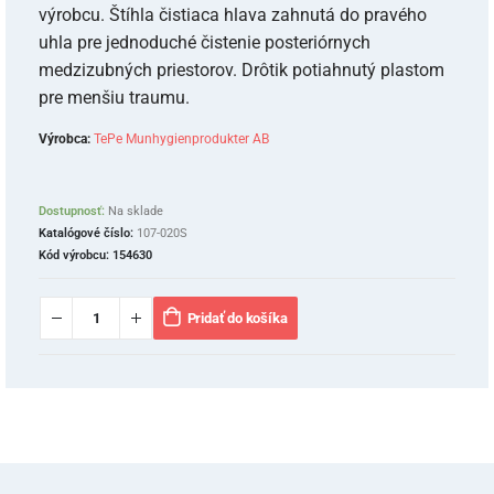
výrobcu. Štíhla čistiaca hlava zahnutá do pravého
uhla pre jednoduché čistenie posteriórnych
medzizubných priestorov. Drôtik potiahnutý plastom
pre menšiu traumu.
Výrobca:
TePe Munhygienprodukter AB
Dostupnosť:
Na sklade
Katalógové číslo:
107-020S
Kód výrobcu:
154630
Pridať do košíka