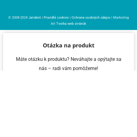
© 2008-2024
Jarident
|
Pravidlá cookies
|
Ochrana osobných údajov
| Marketing
Art
Tvorba web stránok
Otázka na produkt
Máte otázku k produktu? Neváhajte a opýtajte sa
nás – radi vám pomôžeme!
Meno a priezvisko
Email
Telefón