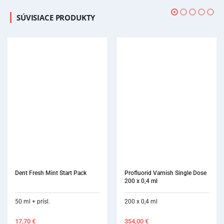
SÚVISIACE PRODUKTY
Dent Fresh Mint Start Pack
Profluorid Varnish Single Dose 
200 x 0,4 ml
50 ml + prísl.
200 x 0,4 ml
17,70
€
354,00
€