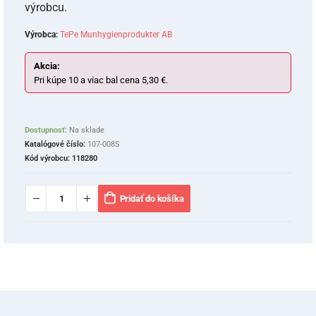
výrobcu.
Výrobca:
TePe Munhygienprodukter AB
Akcia:
Pri kúpe 10 a viac bal cena 5,30 €.
Dostupnosť:
Na sklade
Katalógové číslo:
107-008S
Kód výrobcu:
118280
Pridať do košíka