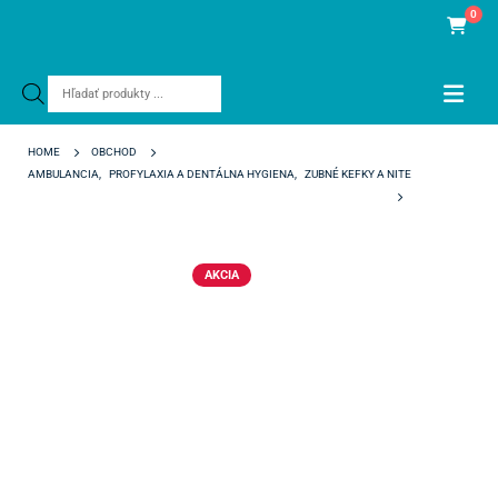
0
Products
search
HOME
OBCHOD
AMBULANCIA
,
PROFYLAXIA A DENTÁLNA HYGIENA
,
ZUBNÉ KEFKY A NITE
TEPE KEFKY 1,3 MM SIVÉ
AKCIA