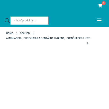
0
Products
search
HOME
OBCHOD
AMBULANCIA
,
PROFYLAXIA A DENTÁLNA HYGIENA
,
ZUBNÉ KEFKY A NITE
TEPE ANGLE 0,7 ŽLTÉ