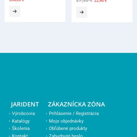
27,30
€
22,90
€
price
price
was:
is:
27,30 €.
22,90 €.
JARIDENT
ZÁKAZNÍCKA ZÓNA
Výrobcovia
Prihlásenie / Registrácia
Katalógy
Moje objednávky
Školenia
Obľúbené produkty
Kontakt
Zabudnuté heslo