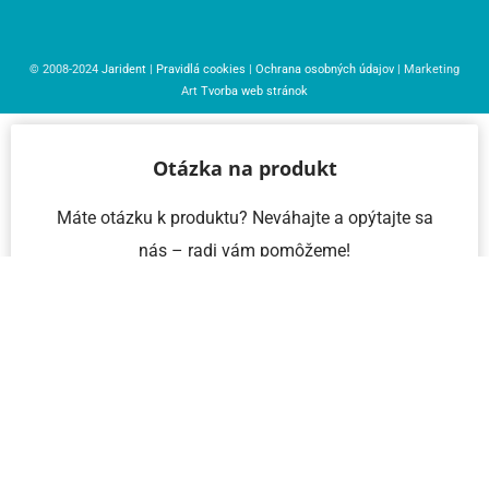
© 2008-2024
Jarident
|
Pravidlá cookies
|
Ochrana osobných údajov
| Marketing
Art
Tvorba web stránok
Otázka na produkt
Máte otázku k produktu? Neváhajte a opýtajte sa
nás – radi vám pomôžeme!
Meno a priezvisko
Email
Telefón