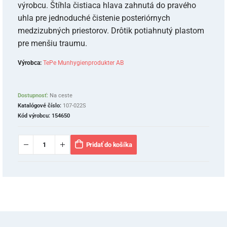
výrobcu. Štíhla čistiaca hlava zahnutá do pravého
uhla pre jednoduché čistenie posteriórnych
medzizubných priestorov. Drôtik potiahnutý plastom
pre menšiu traumu.
Výrobca:
TePe Munhygienprodukter AB
Dostupnosť:
Na ceste
Katalógové číslo:
107-022S
Kód výrobcu:
154650
Pridať do košíka