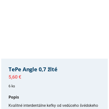
TePe Angle 0,7 žlté
5,60
€
6 ks
Popis
Kvalitné interdentálne kefky od vedúceho švédskeho