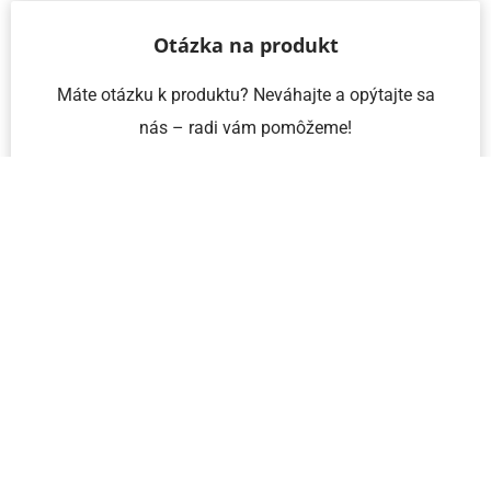
Otázka na produkt
Máte otázku k produktu? Neváhajte a opýtajte sa
nás – radi vám pomôžeme!
Meno a priezvisko
Email
Telefón
IČO
Správa