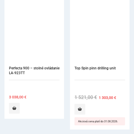
Perfecta 900 – stolné ovládanie 
Top Spin pinn drilling unit
LA-923TT
1 521,00
€
Original
Current
3 038,00
€
1 303,00
€
price
price
was:
is:
1
1
521,00 €.
303,00 €.
Akciová cena platí do 31.08.2026.