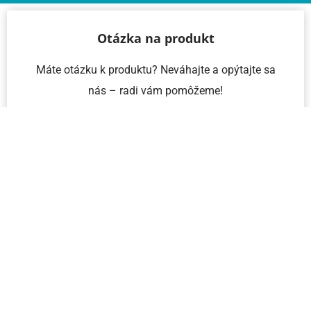
Otázka na produkt
Máte otázku k produktu? Neváhajte a opýtajte sa
nás – radi vám pomôžeme!
Meno a priezvisko
Email
Telefón
IČO
Správa