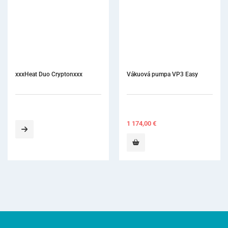
xxxHeat Duo Cryptonxxx
Vákuová pumpa VP3 Easy
1 174,00
€