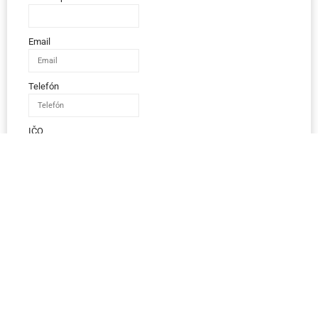
Email
Telefón
IČO
Správa
Odoslať správu