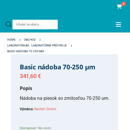
0
Products
search
HOME
OBCHOD
LABORATÓRIUM
,
LABORATÓRNE PRÍSTROJE
BASIC NÁDOBA 70-250 ΜM
Basic nádoba 70-250 µm
341,60
€
Popis
Nádoba na piesok so zrnitosťou 70-250 um.
Výrobca:
Renfert GmbH
Dostupnosť:
Na ceste