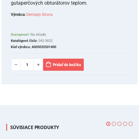
gutaperčových obturátorov teplom.
Výrobca:
Dentsply Sirona
Dostupnosť:
Na sklade
Katalógové číslo:
042-382S
Kód výrobcu:
A005032501400
Pridať do košíka
SÚVISIACE PRODUKTY