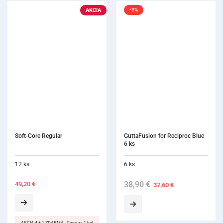
AKCIA
-3%
Soft-Core Regular
GuttaFusion for Reciproc Blue 
6 ks
12 ks
6 ks
38,90
€
Original
Current
49,20
€
37,60
€
price
price
was:
is:
38,90 €.
37,60 €.