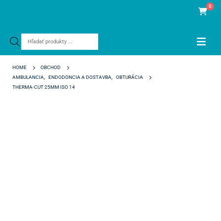
0
Products
search
HOME
OBCHOD
AMBULANCIA
,
ENDODONCIA A DOSTAVBA
,
OBTURÁCIA
THERMA-CUT 25MM ISO 14