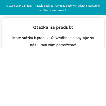
© 2008-2024
Jarident
|
Pravidlá cookies
|
Ochrana osobných údajov
| Marketing
Art
Tvorba web stránok
Otázka na produkt
Máte otázku k produktu? Neváhajte a opýtajte sa
nás – radi vám pomôžeme!
Meno a priezvisko
Email
Telefón
IČO