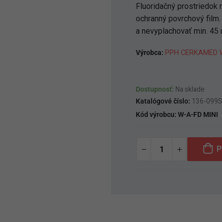
Fluoridačný prostriedok n
ochranný povrchový film.
a nevyplachovať min. 45 m
Výrobca:
PPH CERKAMED W
Dostupnosť:
Na sklade
Katalógové číslo:
136-099
Kód výrobcu:
W-A-FD MINI
P