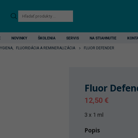
Products
search
E
NOVINKY
ŠKOLENIA
SERVIS
NA STIAHNUTIE
KONT
HYGIENA
,
FLUORIDÁCIA A REMINERALIZÁCIA
FLUOR DEFENDER
Fluor Defen
12,50
€
3 x 1 ml
Popis