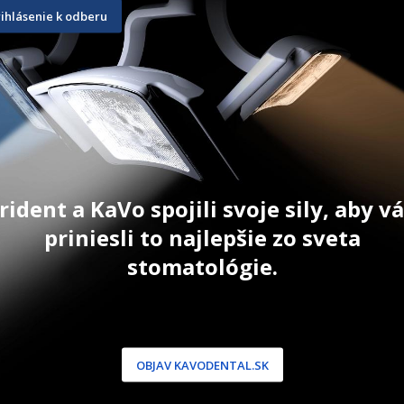
mm fialov
rihlásenie k odberu
8 ks
8 ks
5,70
€
5,70
€
T
PRIDAŤ DO KOŠÍKA
PRID
Pri kúpe 10 a viac bal cena 5,30 €.
rident a KaVo spojili svoje sily, aby 
priniesli to najlepšie zo sveta
stomatológie.
NÍCKA ZÓNA
PODPORA
 / Registrácia
Doprava a platba
dnávky
Reklamácie
OBJAV KAVODENTAL.SK
produkty
Servis