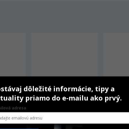
AKCIA
stávaj dôležité informácie, tipy a
tuality priamo do e-mailu ako prvý.
ilová adresa
Single 
TePe kefky 1,3 mm sivé
TePe Extra 