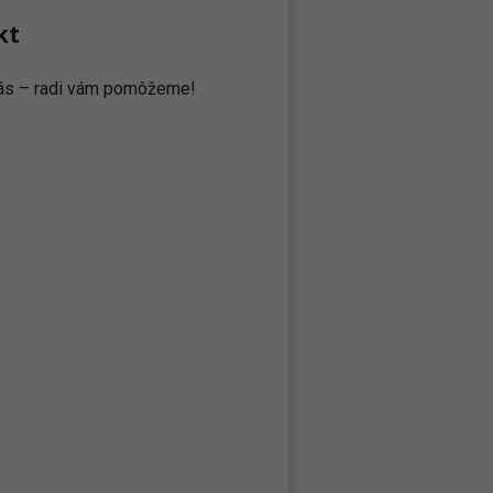
kt
 nás – radi vám pomôžeme!