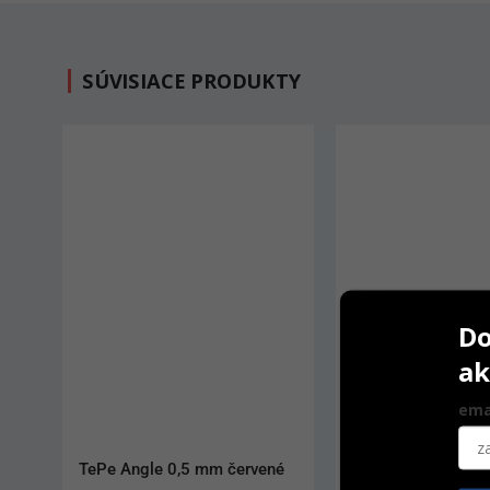
SÚVISIACE PRODUKTY
Do
ak
ema
TePe kefky 0,5 mm červené
Profluorid Varnish 