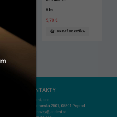
á
50 ml + prísl.
17,70
€
AŤ DO KOŠÍKA
PRIDAŤ DO KOŠÍKA
vám
KONTAKTY
Jarident, s.r.o.
Podtatranská 2501, 05801 Poprad
objednavky@jarident.sk