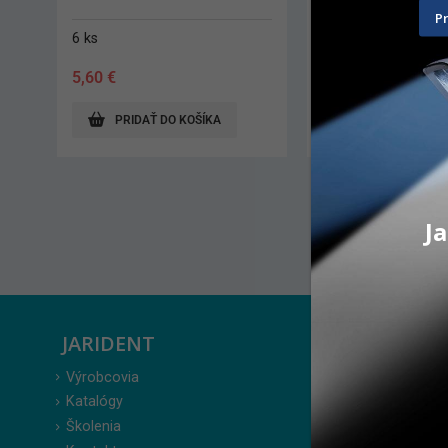
Dose 200 x 0,4 ml
P
25 ks
200 x 0,4 ml
16,90
€
354,00
€
PRIDAŤ DO KOŠÍKA
ZOBRAZIŤ PRODUK
Ja
JARIDENT
ZÁKAZ
Výrobcovia
Prihlásenie
Katalógy
Moje obje
Školenia
Obľúbené 