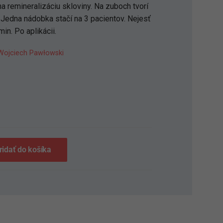
a remineralizáciu skloviny. Na zuboch tvorí
 Jedna nádobka stačí na 3 pacientov. Nejesť
in. Po aplikácii.
ojciech Pawłowski
S
ridať do košíka