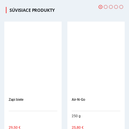
SÚVISIACE PRODUKTY
Air-N-Go
250 g
25,80
€