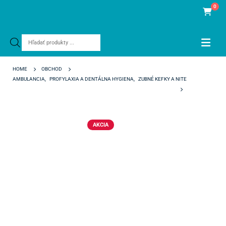
0
Products
search
HOME
OBCHOD
AMBULANCIA
,
PROFYLAXIA A DENTÁLNA HYGIENA
,
ZUBNÉ KEFKY A NITE
TEPE KEFKY 0,6 MM MODRÉ
AKCIA