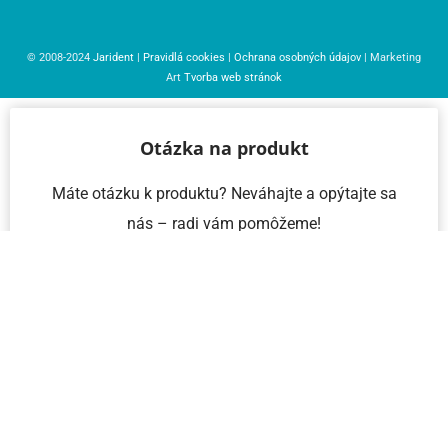
© 2008-2024
Jarident
|
Pravidlá cookies
|
Ochrana osobných údajov
| Marketing
Art
Tvorba web stránok
Otázka na produkt
Máte otázku k produktu? Neváhajte a opýtajte sa
nás – radi vám pomôžeme!
Meno a priezvisko
Email
Telefón