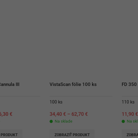
annula III
VistaScan fólie 100 ks
FD 350 
100 ks
110 ks
iginal
Current
6,30
€
34,40
€
–
62,70
€
11,90
rice
price
e
Na sklade
Na sk
as:
is:
9,30 €.
16,30 €.
 PRODUKT
ZOBRAZIŤ PRODUKT
ZOBRA