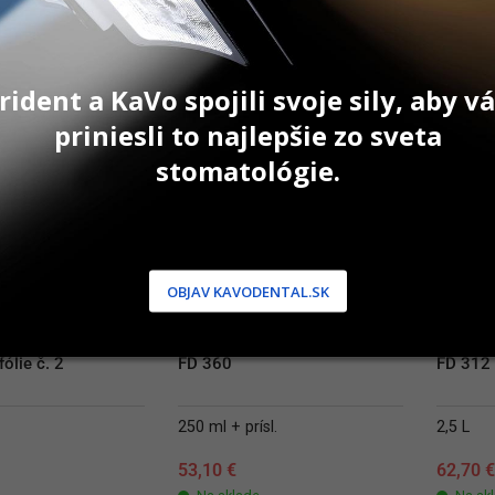
AŤ DO KOŠÍKA
PRIDAŤ DO KOŠÍKA
P
rident a KaVo spojili svoje sily, aby 
priniesli to najlepšie zo sveta
stomatológie.
OBJAV KAVODENTAL.SK
ólie č. 2
FD 360
FD 312
250 ml + prísl.
2,5 L
53,10
€
62,70