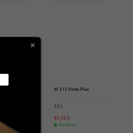
disposable filters
ID 212 Forte Plus
2,5 L
€
83,10
€
lade
Na sklade