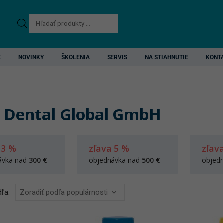
Products
search
E
NOVINKY
ŠKOLENIA
SERVIS
NA STIAHNUTIE
KONT
 Dental Global GmbH
 3 %
zľava 5 %
zľav
ávka nad
300 €
objednávka nad
500 €
objed
ľa: