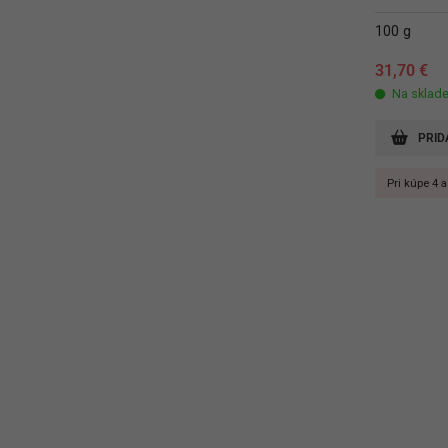
100 g
31,70
€
Na sklad
PRID
Pri kúpe 4 a