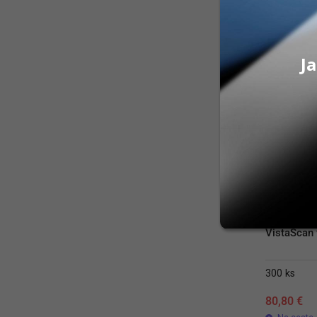
PRID
Ja
VistaScan f
300 ks
80,80
€