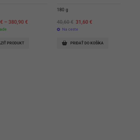
180 g
Original
Current
0
€
–
380,90
€
40,60
€
31,60
€
price
price
lade
Na ceste
was:
is:
40,60 €.
31,60 €.
ZIŤ PRODUKT
PRIDAŤ DO KOŠÍKA