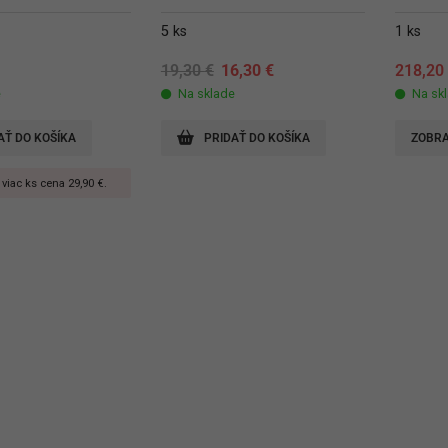
5 ks
1 ks
Original
Current
19,30
€
16,30
€
218,2
price
price
e
Na sklade
Na sk
was:
is:
19,30 €.
16,30 €.
AŤ DO KOŠÍKA
PRIDAŤ DO KOŠÍKA
ZOBRA
 viac ks cena 29,90 €.