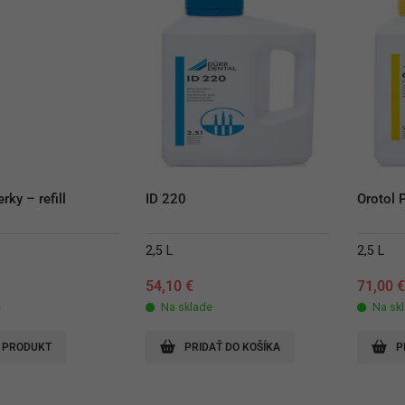
rky – refill
ID 220
Orotol 
2,5 L
2,5 L
54,10
€
71,00
e
Na sklade
Na sk
 PRODUKT
PRIDAŤ DO KOŠÍKA
P