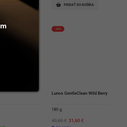
RIDAŤ DO KOŠÍKA
PRIDAŤ DO KOŠÍKA
vám
-22%
Lunos GentleClean Wild Berry
180 g
Original
Current
€
40,60
€
31,60
€
price
price