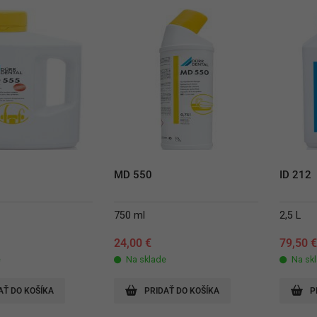
MD 550
ID 212
750 ml
2,5 L
24,00
€
79,50
e
Na sklade
Na sk
AŤ DO KOŠÍKA
PRIDAŤ DO KOŠÍKA
P