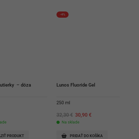
-4%
utierky  – dóza
Lunos Fluoride Gel
250 ml
Original
Current
€
32,30
€
30,90
€
price
price
lade
Na sklade
was:
is:
32,30 €.
30,90 €.
ZIŤ PRODUKT
PRIDAŤ DO KOŠÍKA