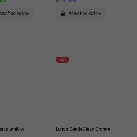
lade
Na ceste
was:
is:
40,60 €.
31,60 €.
RIDAŤ DO KOŠÍKA
PRIDAŤ DO KOŠÍKA
-22%
an platničky
Lunos GentleClean Orange