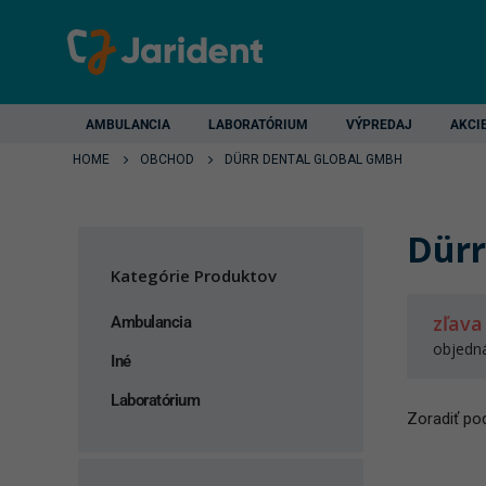
AMBULANCIA
LABORATÓRIUM
VÝPREDAJ
AKCI
HOME
OBCHOD
DÜRR DENTAL GLOBAL GMBH
Dürr
Kategórie Produktov
zľava
Ambulancia
objedn
Iné
Laboratórium
Zoradiť pod