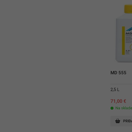
MD 555
2,5 L
71,00
€
Na sklad
PRID