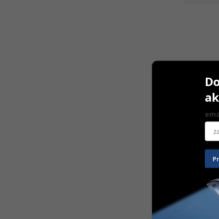
Do
ak
ema
FD 333
P
2,5 L
69,00
€
Na sklad