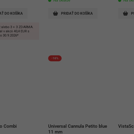
Na sklade
Na sk
AŤ DO KOŠÍKA
PRIDAŤ DO KOŠÍKA
P
 alebo 3 + 3 ZDARMA.
l v akcii 40,4 EUR s
o 30.9.2026*
-16%
io Combi
Universal Cannula Petito blue 
VistaSc
11 mm