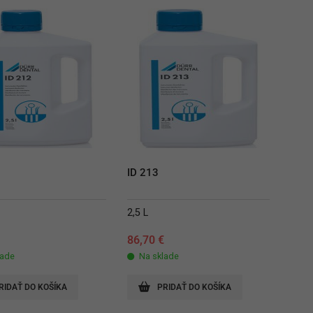
ID 213
2,5 L
€
86,70
€
lade
Na sklade
RIDAŤ DO KOŠÍKA
PRIDAŤ DO KOŠÍKA