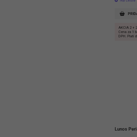
Na ceste
PRID
AKCIA 2 + 2
Cena za 1 ba
DPH. Platí d
Lunos Per