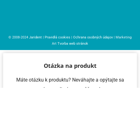
© 2008-2024
Jarident
|
Pravidlá cookies
|
Ochrana osobných údajov
| Marketing
Art
Tvorba web stránok
Otázka na produkt
Máte otázku k produktu? Neváhajte a opýtajte sa
nás – radi vám pomôžeme!
Meno a priezvisko
Email