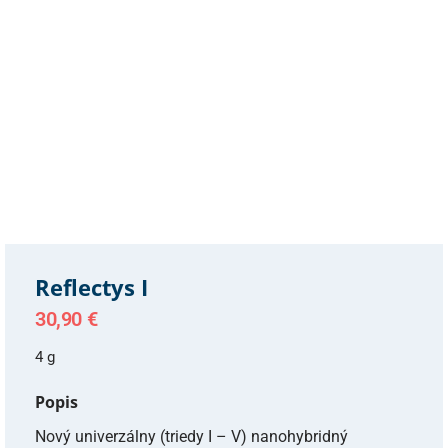
Reflectys I
30,90
€
4 g
Popis
Nový univerzálny (triedy I – V) nanohybridný