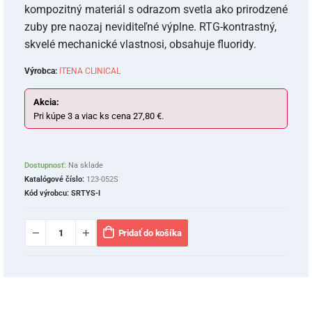
kompozitný materiál s odrazom svetla ako prirodzené
zuby pre naozaj neviditeľné výplne. RTG-kontrastný,
skvelé mechanické vlastnosi, obsahuje fluoridy.
Výrobca:
ITENA CLINICAL
Akcia:
Pri kúpe 3 a viac ks cena 27,80 €.
Dostupnosť:
Na sklade
Katalógové číslo:
123-052S
Kód výrobcu:
SRTYS-I
Pridať do košíka