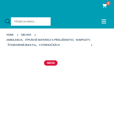
0
Products
search
HOME
OBCHOD
AMBULANCIA
,
VÝPLŇOVÉ MATERIÁLY A PRÍSLUŠENSTVO
,
KOMPOZITY
,
ŠTANDARDNÉ/BULK FILL
,
V STRIEKAČKÁCH
REFLECTYS I
AKCIA